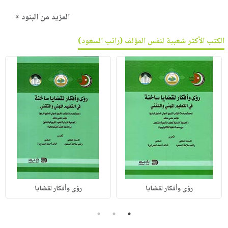
المزيد من البنود »
الكتب الأكثر شعبية لنفس المؤلف (
راتب السعود
)
رؤى وأفكار لقضايا
رؤى وأفكار لقضايا
3
2
1