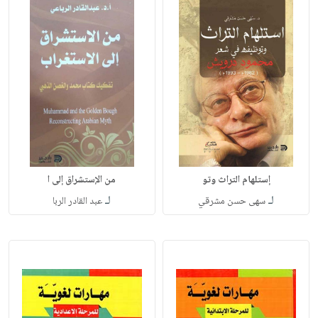
إستلهام التراث وتو
من الإستشراق إلى ا
لـ
لـ
سهى حسن مشرقي
عبد القادر الربا