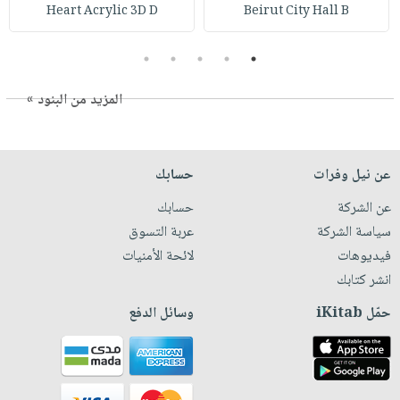
Heart Acrylic 3D D
Beirut City Hall B
5
4
3
2
1
المزيد من البنود »
عن نيل وفرات
حسابك
عن الشركة
حسابك
سياسة الشركة
عربة التسوق
فيديوهات
لائحة الأمنيات
انشر كتابك
حمّل iKitab
وسائل الدفع