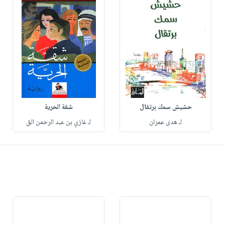
حشيش سمك برتقال
شقة الحرية
لـ هدى عمران
لـ غازي بن عبد الرحمن الق