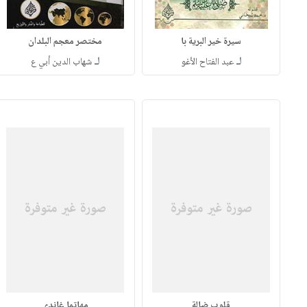
سيرة خير البرية با
مختصر معجم البلدان
لـ
لـ
عبد الفتاح الأغو
شهاب الدين أبي ع
قلوب ضالة
مهاتما غاندي