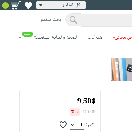
كل المتاجر
0
بحث متقدم
جديد
ن مجاني
اشتراكات
الصحة والعناية الشخصية
9.50$
%5
10.00$
الكمية: