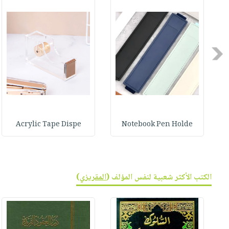
صابون
فيديوهات
عربة
أطفال
أسئلة
التسوق
مناسبات
يتكرر
طرحها
Previous
نشرة
الإصدارات
خدمات
نيل
وفرات
انشر
Acrylic Tape Dispe
Notebook Pen Holde
كتابك
تواصل
معنا
الكتب الأكثر شعبية لنفس المؤلف (
المقريزي
)