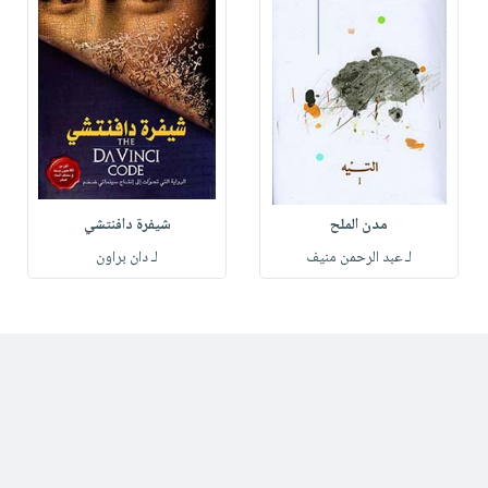
مدن الملح
شيفرة دافنتشي
لـ عبد الرحمن منيف
لـ دان براون