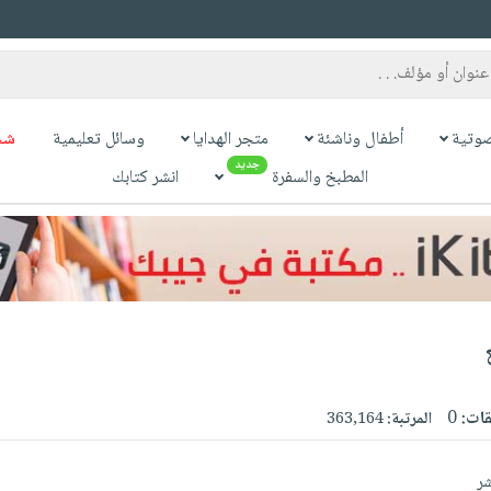
وتية
أطفال وناشئة
متجر الهدايا
وسائل تعليمية
شح
جديد
المطبخ والسفرة
انشر كتابك
قات:
0
المرتبة:
363,164
شر