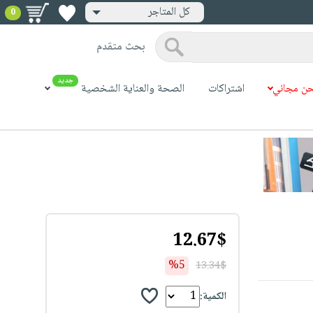
كل المتاجر
0
بحث متقدم
جديد
ن مجاني
اشتراكات
الصحة والعناية الشخصية
12.67$
%5
13.34$
الكمية: