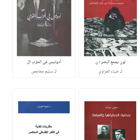
لون يجمع البصر ؛ ن
أدونيس في الحزب ال
لـ
لـ
ضياء العزاوي
سليم مجاعص