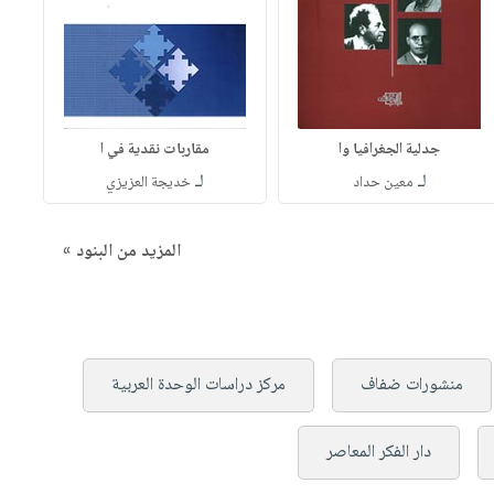
جدلية الجغرافيا وا
مقاربات نقدية في ا
لـ
لـ
معين حداد
خديجة العزيزي
المزيد من البنود »
منشورات ضفاف
مركز دراسات الوحدة العربية
دار الفكر المعاصر