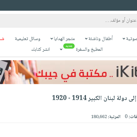
وتية
أطفال وناشئة
متجر الهدايا
وسائل تعليمية
شح
جديد
المطبخ والسفرة
انشر كتابك
 لبنان الكبير 1914 - 1920
قات:
0
المرتبة:
180,662