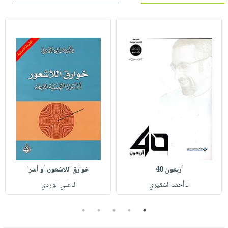
أربعون 40
خوارق اللاشعور، أو أسرا
لـ أحمد الشقيري
لـ علي الوردي
5
4
3
2
1