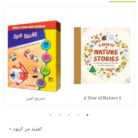
A Year of Nature S
تشريح العين
5
4
3
2
1
المزيد من البنود »