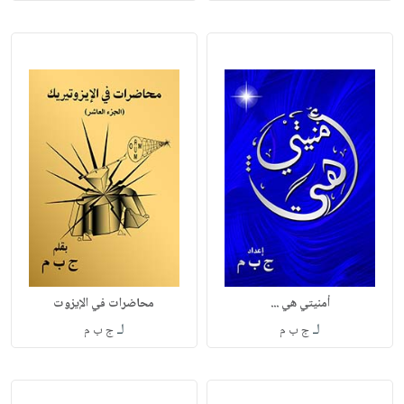
أمنيتي هي ...
محاضرات في الإيزوت
لـ
لـ
ج ب م
ج ب م