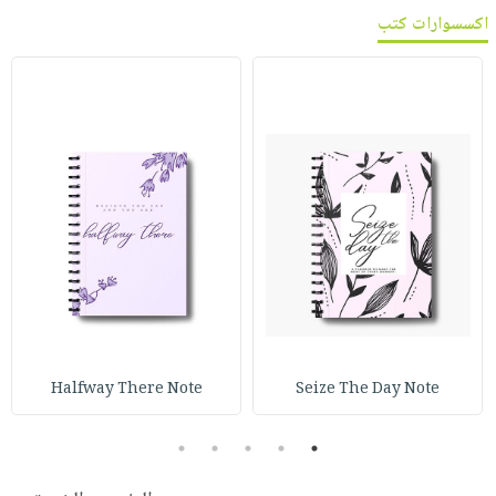
اكسسوارات كتب
Halfway There Note
Seize The Day Note
5
4
3
2
1