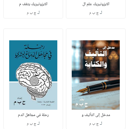
الايزوتيريك علم ال
الايزوتيريك يثقف م
لـ
لـ
ج ب م
ج ب م
مدخل إلى التأليف و
رحلة في مجاهل الدم
لـ
لـ
ج ب م
ج ب م