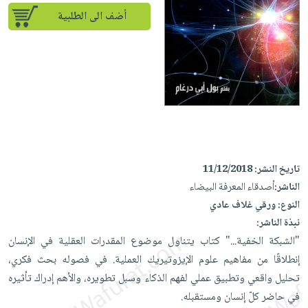
إختياراتنا
تعليمية
أسئلة
إختياراتنا
أضف الى الطلبية
المواضيع
iKitab
يتكرر
كتب
بلا
الأكثر
طرحها
أكاديمية
الصحة
حدود
مبيعاً
تحميل
والعناية
صندوق
أسئلة
وسائل
masmu3
الشخصية
القراءة
يتكرر
تعليمية
على
جديد
English
طرحها
صندوق
Android
books
الكل
تحميل
القراءة
تحميل
iKitab
أجهزة
جوائز
المطبخ
masmu3
تاريخ النشر:
11/12/2018
على
العناية
والسفرة
على
الناشر:
أصدقاء المعرفة البيضاء
Android
جديد
الشخصية
Apple
النوع:
ورقي غلاف عادي
تحميل
العناية
نبذة الناشر:
الكل
iKitab
وتصفيف
‏"الشبكة الخفية..." كتاب يتناول موضوع المقدرات العقلية في الإنسان
أواني
متجر
على
الشعر
إنطلاقًا من مفاهيم علوم ‏الإيزوتيريك العملية. في فصوله بحث فكري،
الطهي
الهدايا
Apple
العناية
تحليل واقعي وتطبيق عملي لفهم الذكاء وسبل تطويره، ‏والأهم إدراك تأثيره
أدوات
بالجسم
أقسام
في حاضر كلّ إنسان ومستقبله.‏ ‎
الخبز