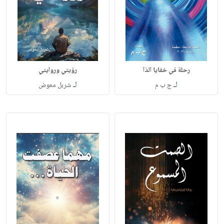
رحلة في خفايا الذا
رؤيتي وروايتي
لـ
لـ
ج ب م
شربل معوض