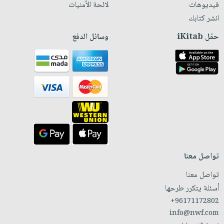
فيديوهات
لائحة الأمنيات
انشر كتابك
حمّل iKitab
وسائل الدفع
تواصل معنا
تواصل معنا
أسئلة يتكرر طرحها
+96171172802
info@nwf.com