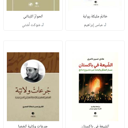
خاتمُ مليكة رواية
الحوارُ اللبناني
لـ
لـ
عباس إبراهيم
شوكت أشتي
الشيعة في باكستان
جرعات ولائية الخصا