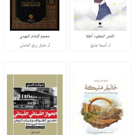
اللحن المفقود أطفا
معجم الإمام المهدي
لـ
لـ
أميمة عليق
خليل رزق العاملي