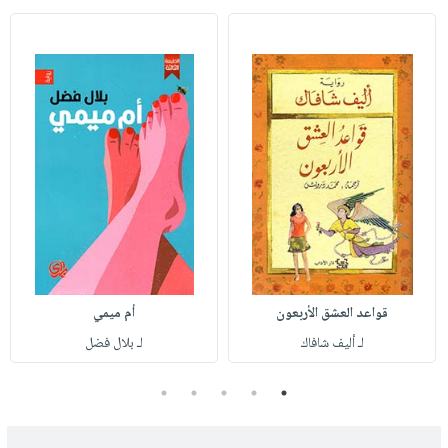
قواعد العشق الأربعون
أم ميمي
لـ أليف شافاك
لـ بلال فضل
5
4
3
2
1