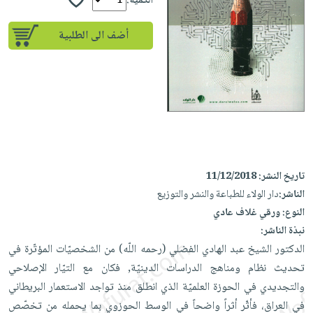
إختياراتنا
الكمية:
تعليمية
أسئلة
إختياراتنا
المواضيع
iKitab
يتكرر
أضف الى الطلبية
كتب
بلا
الأكثر
طرحها
أكاديمية
الصحة
حدود
مبيعاً
تحميل
والعناية
صندوق
أسئلة
وسائل
masmu3
الشخصية
القراءة
يتكرر
تعليمية
على
جديد
English
طرحها
صندوق
Android
books
الكل
تحميل
القراءة
تحميل
iKitab
أجهزة
جوائز
المطبخ
masmu3
تاريخ النشر:
11/12/2018
على
العناية
والسفرة
على
الناشر:
دار الولاء للطباعة والنشر والتوزيع
Android
جديد
الشخصية
Apple
النوع:
ورقي غلاف عادي
تحميل
العناية
الكل
نبذة الناشر:
iKitab
وتصفيف
الدكتور الشيخ عبد الهادي الفضلي (رحمه اللّه) من الشخصيّات المؤتّرة في
أواني
متجر
على
الشعر
تحديث نظام ومناهج الدراسات الدينيّة, فكان مع التيّار الإصلاحي
الطهي
الهدايا
Apple
العناية
والتجديدي في الحوزة العلميّة الذي انطلق منذ تواجد الاستعمار البريطاني
أدوات
بالجسم
أقسام
في العراق، فأثّر أثراً واضحاً في الوسط الحوزوي بما يحمله من تخصّص
الخبز