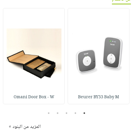
Omani Door Box - W
Beurer BY33 Baby M
5
4
3
2
1
المزيد من البنود »