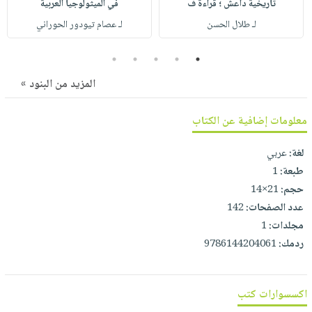
تاريخية داعش ؛ قراءة ف
في الميثولوجيا العربية
صابون
فيديوهات
عربة
لـ طلال الحسن
لـ عصام تيودور الحوراني
أطفال
أسئلة
التسوق
مناسبات
يتكرر
5
4
3
2
1
طرحها
نشرة
المزيد من البنود »
الإصدارات
خدمات
نيل
معلومات إضافية عن الكتاب
وفرات
انشر
لغة:
عربي
كتابك
طبعة:
1
حجم:
21×14
تواصل
عدد الصفحات:
142
معنا
مجلدات:
1
ردمك:
9786144204061
اكسسوارات كتب