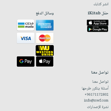
انشر كتابك
حمّل iKitab
وسائل الدفع
تواصل معنا
تواصل معنا
أسئلة يتكرر طرحها
+96171172802
info@nwf.com
نشرة الإصدارات