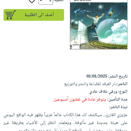
iKitab
الكمية:
تعليمية
أسئلة
Ai
بلا
المواضيع
يتكرر
إختيارات
أضف الى الطلبية
حدود
الأكثر
طرحها
كتب
الصحة
أسئلة
مبيعاً
تحميل
أكاديمية
والعناية
يتكرر
وسائل
masmu3
الشخصية
صندوق
طرحها
تعليمية
على
جديد
القراءة
تحميل
صندوق
Android
English
iKitab
الكل
القراءة
تحميل
books
على
أجهزة
جوائز
المطبخ
masmu3
Android
العناية
تاريخ النشر:
01/01/2025
والسفرة
على
تحميل
جديد
الشخصية
الناشر:
دار الفرقد للطباعة والنشر والتوزيع
Apple
iKitab
النوع:
ورقي غلاف عادي
العناية
الكل
على
يتوفر عادة في غضون أسبوعين
مدة التأمين:
وتصفيف
أواني
متجر
Apple
نبذة الناشر:
الشعر
الطهي
الهدايا
عزيزي القارئ... سيكشف لك هذا الكتاب عالماً غريباً يظهر فيه الواقع اليومي
العناية
أدوات
على هيئة جديدة غير مألوفة، ويعلمك النظر إلى الأشياء بطريقة غير
بالجسم
أقسام
الخبز
متوقعة، ما سيدهشك ليس الواقع الجديد، بل خضوعه والتحكم به.