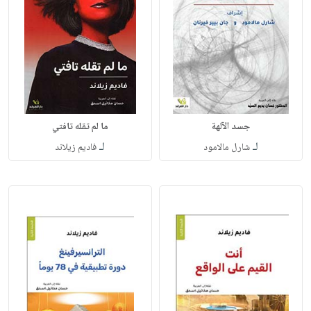
جسد الآلهة
ما لم تقله تافتي
لـ
لـ
شارل مالامود
فاديم زيلاند