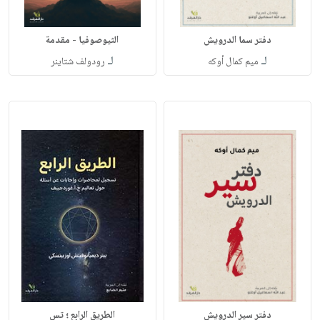
دفتر سما الدرويش
الثيوصوفيا - مقدمة
لـ
لـ
ميم كمال أوكه
رودولف شتاينر
دفتر سير الدرويش
الطريق الرابع ؛ تس