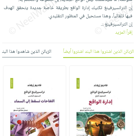
العناية
الأكثر
شحن
إن الترانسيرفينغ تكنيك إدارة الواقع بطريقة خاصة جديدة يتحقق الهدف
أدوات
بالأسنان
مبيعاً
مجاني
فيها تلقائياً، وهذا مستحيل في المنظور التقليدي.
المائدة
الحمية
العودة
إن الترانسيرفينغ
...
بنود
الأوعية
والتغذية
للمدارس
إقرأ المزيد
مختارة
والتخزين
اشتراكات
اكسسوارات
أدوات
كتب
كل
بحث
الزبائن الذين اشتروا هذا البند اشتروا أيضاً
الزبائن الذين شاهدوا هذا البند
المطبخ
الاشتراكات
اكسسوارات
متقدم
منزلية
صندوق
القراءة
اكسسوارات
iKitab
ملابس
نيل
بلا
مطرزات
وفرات
حدود
حقائب
عن
حسابك
حلي
الشركة
عناية
لائحة
سياسة
بالذات
الأمنيات
الشركة