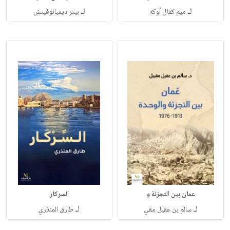
لـ
لـ
ميم كمال أوكه
بيتر ديميانوفيتش
عمان بين التجزئة و
السركار
لـ
لـ
سالم بن عقيل مقي
طارق المنذري