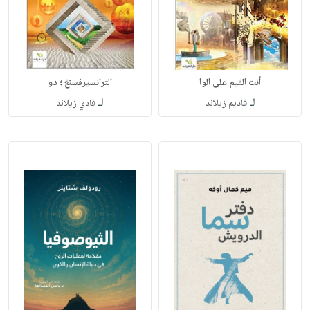
أنت القيم على الوا
الترانسيرفسنغ ؛ دو
لـ
لـ
فاديم زيلاند
فادي زيلاند