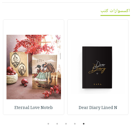
اكسسوارات كتب
Eternal Love Noteb
Dear Diary Lined N
5
4
3
2
1