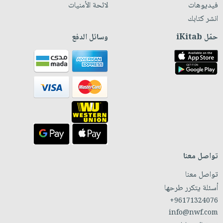
فيديوهات
لائحة الأمنيات
انشر كتابك
حمّل iKitab
وسائل الدفع
تواصل معنا
تواصل معنا
أسئلة يتكرر طرحها
+96171324076
info@nwf.com