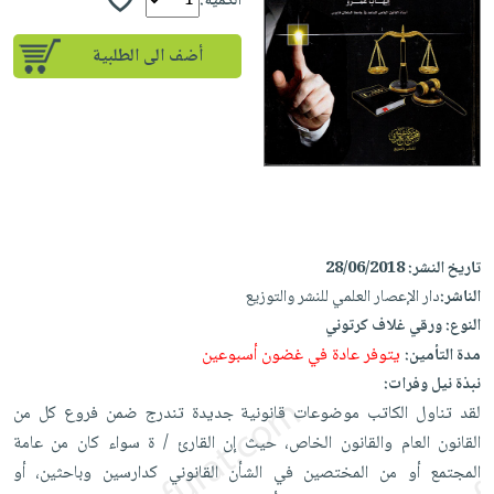
إختياراتنا
الكمية:
تعليمية
أسئلة
إختياراتنا
المواضيع
iKitab
يتكرر
أضف الى الطلبية
كتب
بلا
الأكثر
طرحها
أكاديمية
الصحة
حدود
مبيعاً
تحميل
والعناية
صندوق
أسئلة
إختياراتنا
masmu3
الشخصية
القراءة
يتكرر
وسائل
على
جديد
English
طرحها
تعليمية
Android
books
الكل
تحميل
صندوق
تحميل
iKitab
أجهزة
القراءة
المطبخ
masmu3
تاريخ النشر:
28/06/2018
على
العناية
والسفرة
على
جوائز
الناشر:
دار الإعصار العلمي للنشر والتوزيع
Android
جديد
الشخصية
Apple
النوع:
ورقي غلاف كرتوني
تحميل
العناية
يتوفر عادة في غضون أسبوعين
مدة التأمين:
الكل
iKitab
وتصفيف
نبذة نيل وفرات:
أواني
متجر
على
الشعر
لقد تناول الكاتب موضوعات قانونية جديدة تندرج ضمن فروع كل من
الطهي
الهدايا
Apple
العناية
القانون العام والقانون الخاص، حيث إن القارئ / ة سواء كان من عامة
أدوات
بالجسم
المجتمع أو من المختصين في الشأن القانوني كدارسين وباحثين، أو
أقسام
الخبز