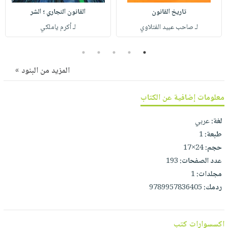
صابون
فيديوهات
تاريخ القانون
القانون التجاري ؛ الشر
عربة
أطفال
أسئلة
لـ صاحب عبيد الفتلاوي
لـ أكرم ياملكي
التسوق
مناسبات
يتكرر
5
4
3
2
1
طرحها
نشرة
الإصدارات
خدمات
المزيد من البنود »
نيل
وفرات
معلومات إضافية عن الكتاب
انشر
لغة:
عربي
كتابك
طبعة:
1
تواصل
حجم:
24×17
معنا
عدد الصفحات:
193
مجلدات:
1
ردمك:
9789957836405
اكسسوارات كتب