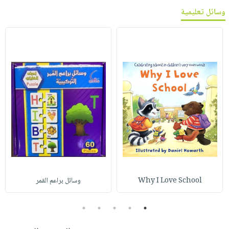
وسائل تعليمية
Why I Love School
وسائل براعم القمر
5
4
3
2
1