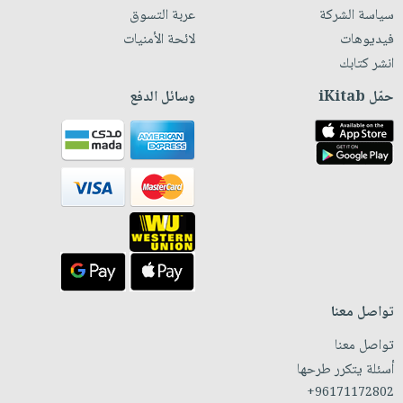
سياسة الشركة
عربة التسوق
فيديوهات
لائحة الأمنيات
انشر كتابك
حمّل iKitab
وسائل الدفع
تواصل معنا
تواصل معنا
أسئلة يتكرر طرحها
+96171172802