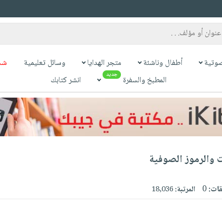
وتية
أطفال وناشئة
متجر الهدايا
وسائل تعليمية
شح
جديد
المطبخ والسفرة
انشر كتابك
 والرموز الصوفية
قات:
0
المرتبة:
18,036