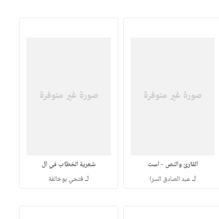
القارئ والنص - است
شعرية الخطاب في ال
لـ
لـ
عبد الصادق السرا
فتحي بوخالفة