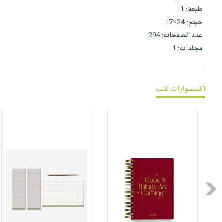
صابون
فيديوهات
طبعة:
1
عربة
أطفال
حجم:
24×17
أسئلة
التسوق
مناسبات
عدد الصفحات:
294
يتكرر
مجلدات:
1
طرحها
نشرة
الإصدارات
خدمات
نيل
اكسسوارات كتب
وفرات
انشر
كتابك
تواصل
معنا
Previous