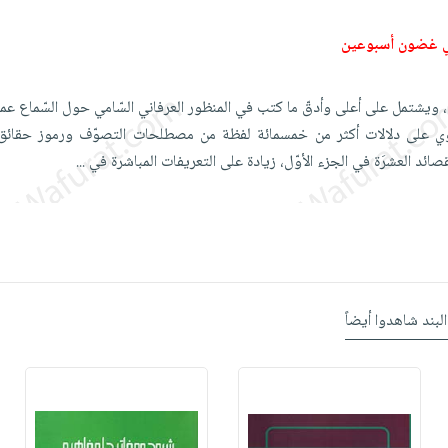
ي غضون أسبوعين
ن، ويشتمل على أعلى وأدقّ ما كتب في المنظور العرفاني السّامي حول السّماع عم
وي على دلالات أكثر من خمسمائة لفظة من مصطلحات التصوّف ورموز حقائق ا
صائد العشرَة في الجزء الأوّل، زيادة على التعريفات المباشرة في
...
البند شاهدوا أيضاً