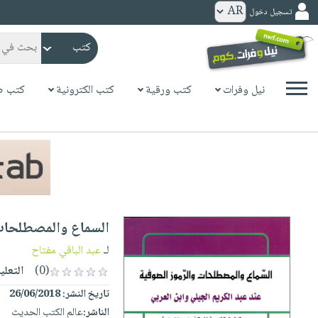
تسجيل دخول
كتب
ورقية
المواضيع
نيل وفرات
كتب ورقية
كتب الكترونية
كتب ص
صدر
كتب
حديثاً
الكترونية
الأكثر
الصفحة
مبيعاً
الرئيسية
كتب
جوائز
صدر
صوتية
شحن
حديثاً
الصفحة
السماع والمصطلحات
مخفض
الأكثر
الرئيسية
عروض
أطفال
لـ
عبد الباقي مفتاح
مبيعاً
masmu3
خاصة
وناشئة
(0)
التعلي
كتب
بلا
صفحات
تاريخ النشر:
26/06/2018
مجانية
الصفحة
وسائل
حدود
مشوقة
الناشر:
عالم الكتب الحديث
الرئيسية