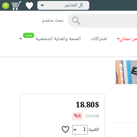
كل المتاجر
0
بحث متقدم
جديد
ن مجاني
اشتراكات
الصحة والعناية الشخصية
18.80$
%6
20.00$
الكمية: