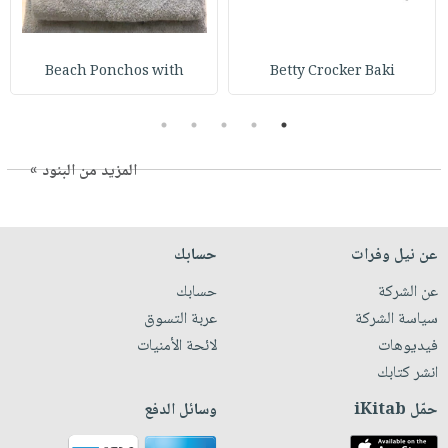
Beach Ponchos with
Betty Crocker Baki
5
4
3
2
1
المزيد من البنود »
عن نيل وفرات
حسابك
عن الشركة
حسابك
سياسة الشركة
عربة التسوق
فيديوهات
لائحة الأمنيات
انشر كتابك
حمّل iKitab
وسائل الدفع