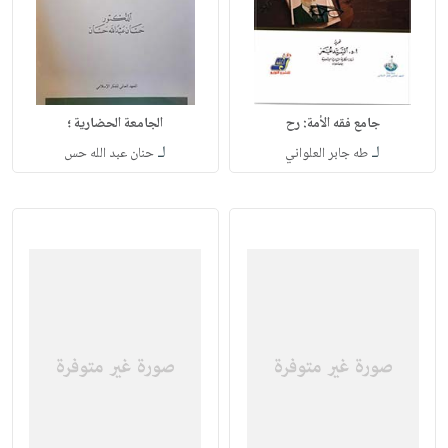
جامع فقه الأمة: رح
الجامعة الحضارية ؛
لـ
لـ
طه جابر العلواني
حنان عبد الله حس