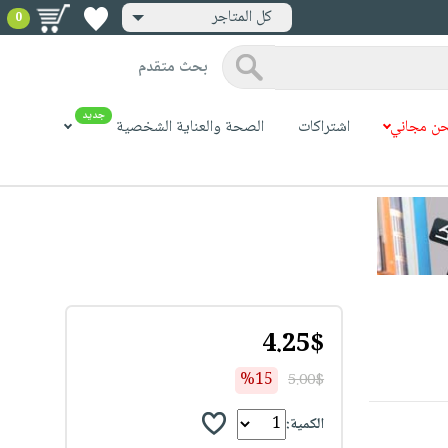
كل المتاجر
0
بحث متقدم
جديد
ن مجاني
اشتراكات
الصحة والعناية الشخصية
4.25$
%15
5.00$
الكمية: