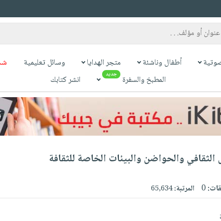
وتية
أطفال وناشئة
متجر الهدايا
وسائل تعليمية
شح
جديد
المطبخ والسفرة
انشر كتابك
الثقافي والحواضن والبيئات الخاصة للثقافة
قات:
0
المرتبة:
65,634