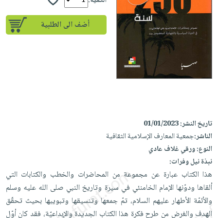
إختياراتنا
الكمية:
تعليمية
أسئلة
إختياراتنا
المواضيع
iKitab
يتكرر
أضف الى الطلبية
كتب
بلا
الأكثر
طرحها
أكاديمية
الصحة
حدود
مبيعاً
تحميل
والعناية
صندوق
أسئلة
إختياراتنا
masmu3
الشخصية
القراءة
يتكرر
وسائل
على
جديد
English
طرحها
تعليمية
Android
books
الكل
تحميل
صندوق
تحميل
iKitab
أجهزة
القراءة
المطبخ
masmu3
تاريخ النشر:
01/01/2023
على
العناية
والسفرة
على
جوائز
الناشر:
جمعية المعارف الإسلامية الثقافية
Android
جديد
الشخصية
Apple
النوع:
ورقي غلاف عادي
تحميل
العناية
الكل
نبذة نيل وفرات:
iKitab
وتصفيف
أواني
هذا الكتاب عبارة عن مجموعة من المحاضرات والخطب والكتابات التي
متجر
على
الشعر
الطهي
ألقاها ودوّنها الإمام الخامنئي في سيرة وتاريخ النبي صلى الله عليه وسلم
الهدايا
Apple
العناية
والأئمّة الأطهار عليهم السلام، تمّ جمعها وتنسيقها وتبويبها بحيث تحقّق
أدوات
بالجسم
أقسام
الهدف والغرض من طرح فكرة هذا الكتاب الجديدة والإبداعيّة، فقد كان أوّل
الخبز