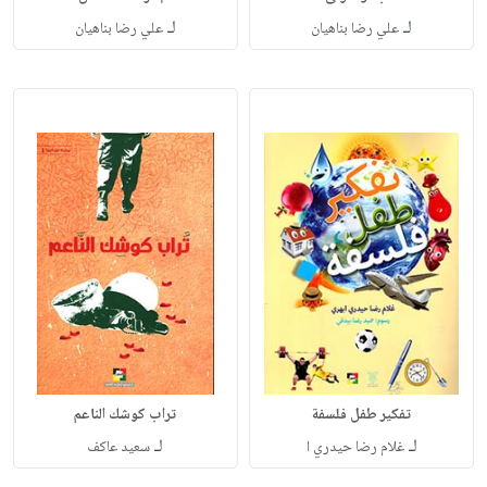
لـ
لـ
علي رضا بناهيان
علي رضا بناهيان
تفكير طفل فلسفة
تراب كوشك الناعم
لـ
لـ
غلام رضا حيدري ا
سعيد عاكف