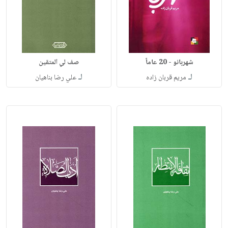
شهربانو - 20 عاماً
صف لي المتقين
لـ
لـ
مريم قربان زاده
علي رضا بناهيان