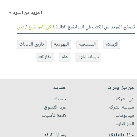
المزيد من البنود »
تصفح المزيد من الكتب في المواضيع التالية /
كل المواضيع
/
دين
الإسلام
المسيحية
اليهودية
تاريخ الديانات
ديانات أخرى
عام
مقارنات
عن نيل وفرات
حسابك
عن الشركة
حسابك
سياسة الشركة
عربة التسوق
فيديوهات
لائحة الأمنيات
انشر كتابك
حمّل iKitab
وسائل الدفع