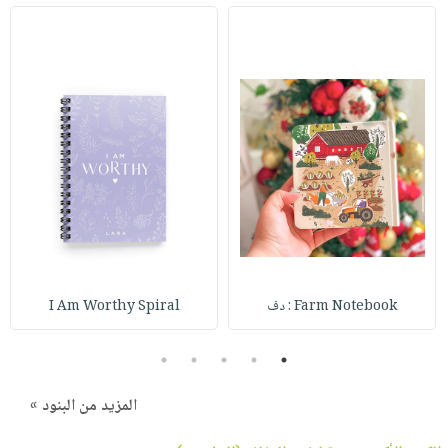
Farm Notebook : دف
I Am Worthy Spiral
5
4
3
2
1
المزيد من البنود »