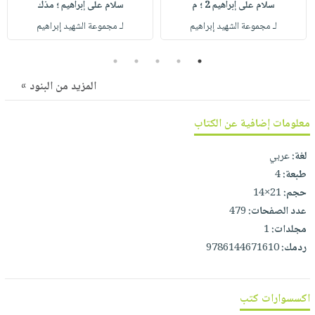
صابون
سلام على إبراهيم 2 ؛ م
سلام على إبراهيم ؛ مذك
فيديوهات
عربة
لـ مجموعة الشهيد إبراهيم
لـ مجموعة الشهيد إبراهيم
أطفال
أسئلة
التسوق
مناسبات
يتكرر
5
4
3
2
1
طرحها
نشرة
المزيد من البنود »
الإصدارات
خدمات
نيل
معلومات إضافية عن الكتاب
وفرات
انشر
لغة:
عربي
كتابك
طبعة:
4
حجم:
21×14
تواصل
عدد الصفحات:
479
معنا
مجلدات:
1
ردمك:
9786144671610
اكسسوارات كتب