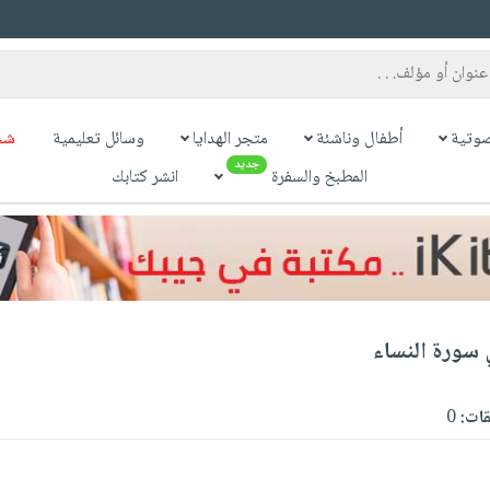
وتية
أطفال وناشئة
متجر الهدايا
وسائل تعليمية
شح
جديد
المطبخ والسفرة
انشر كتابك
 سورة النساء
قات:
0