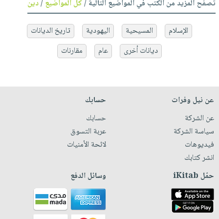
تصفح المزيد من الكتب في المواضيع التالية /
كل المواضيع
/
دين
الإسلام
المسيحية
اليهودية
تاريخ الديانات
ديانات أخرى
عام
مقارنات
عن نيل وفرات
حسابك
عن الشركة
حسابك
سياسة الشركة
عربة التسوق
فيديوهات
لائحة الأمنيات
انشر كتابك
حمّل iKitab
وسائل الدفع