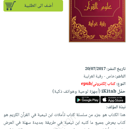
إختياراتنا
تعليمية
أسئلة
أضف الى الطلبية
إختياراتنا
المواضيع
iKitab
يتكرر
كتب
بلا
الأكثر
طرحها
أكاديمية
الصحة
حدود
مبيعاً
تحميل
والعناية
صندوق
أسئلة
إختياراتنا
masmu3
الشخصية
القراءة
يتكرر
وسائل
على
جديد
English
طرحها
تعليمية
Android
books
الكل
تحميل
صندوق
تحميل
iKitab
أجهزة
القراءة
المطبخ
masmu3
تاريخ النشر:
20/07/2017
على
العناية
والسفرة
على
جوائز
الناشر:
خاص - رقية الغرايبة
Android
جديد
الشخصية
Apple
النوع:
كتاب إلكتروني/epub
تحميل
العناية
حمّل iKitab
(أجهزة لوحية وهواتف ذكية)
الكل
iKitab
وتصفيف
أواني
متجر
على
الشعر
نبذة المؤلف:
الطهي
الهدايا
Apple
هذا الكتاب هو جزء من سلسلة كتاب تأملات ابن تيمية في القرآن الكريم هو
العناية
أدوات
كتاب يعرض جميع ما كتبه ابن تيمية في طريقة جديدة سهلة في العرض
بالجسم
أقسام
الخبز