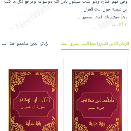
وفي فهم أفكاره وهو كتاب سيكون بإذن الله موسوعة ومرجع لكل ما كتبه
العناية
الأكثر
شحن
أدوات
ابن تيمية حول آيات القرآن
بالأسنان
مبيعاً
مجاني
المائدة
وهو مقتطفات قمت بجمعها
...
الحمية
العودة
بنود
الأوعية
إقرأ المزيد
والتغذية
للمدارس
مختارة
والتخزين
اشتراكات
اكسسوارات
أدوات
الزبائن الذين اشتروا هذا البند اشتروا أيضاً
الزبائن الذين شاهدوا هذا البند
كتب
كل
بحث
المطبخ
الاشتراكات
اكسسوارات
متقدم
منزلية
صندوق
القراءة
اكسسوارات
iKitab
ملابس
نيل
بلا
مطرزات
وفرات
حدود
حقائب
عن
حسابك
حلي
الشركة
عناية
لائحة
سياسة
بالذات
الأمنيات
الشركة