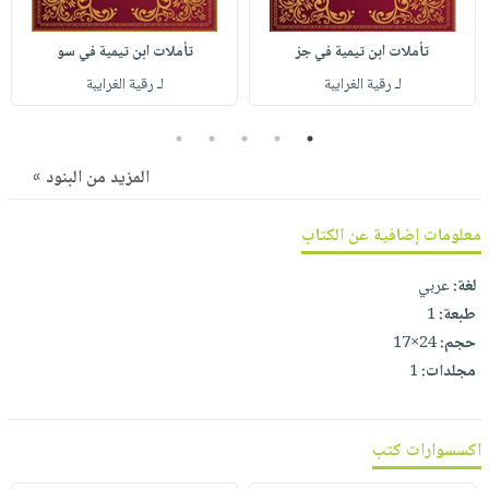
صابون
فيديوهات
عربة
أطفال
أسئلة
تأملات ابن تيمية في جز
تأملات ابن تيمية في سو
التسوق
مناسبات
يتكرر
لـ رقية الغرايبة
لـ رقية الغرايبة
طرحها
نشرة
5
4
3
2
1
الإصدارات
خدمات
نيل
المزيد من البنود »
وفرات
معلومات إضافية عن الكتاب
انشر
كتابك
لغة:
عربي
تواصل
طبعة:
1
معنا
حجم:
24×17
مجلدات:
1
اكسسوارات كتب