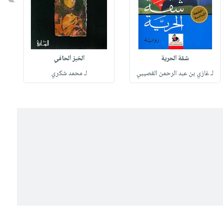
شقة الحرية
الخبز الحافي
لـ غازي بن عبد الرحمن القصيبي
لـ محمد شكري
ل