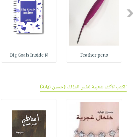
صابون
فيديوهات
عربة
أطفال
Previous
أسئلة
التسوق
مناسبات
يتكرر
طرحها
نشرة
الإصدارات
خدمات
نيل
Big Goals Inside N
Feather pens
وفرات
انشر
كتابك
تواصل
الكتب الأكثر شعبية لنفس المؤلف (
حسين نهابة
)
معنا