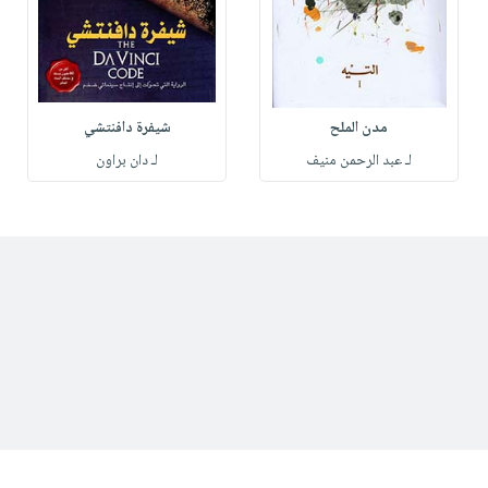
مدن الملح
شيفرة دافنتشي
لـ عبد الرحمن منيف
لـ دان براون