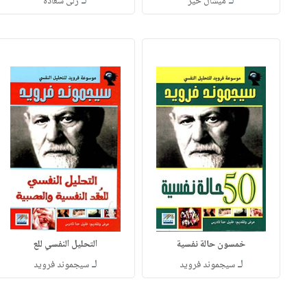
لـ
لـ
ميشال خير
رلى سعاده
خمسون حالة نفسية
التحليل النفسي للع
لـ
لـ
سيجموند فرويد
سيجموند فرويد