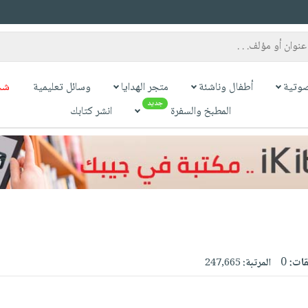
وتية
أطفال وناشئة
متجر الهدايا
وسائل تعليمية
شح
جديد
المطبخ والسفرة
انشر كتابك
قات:
0
المرتبة:
247,665