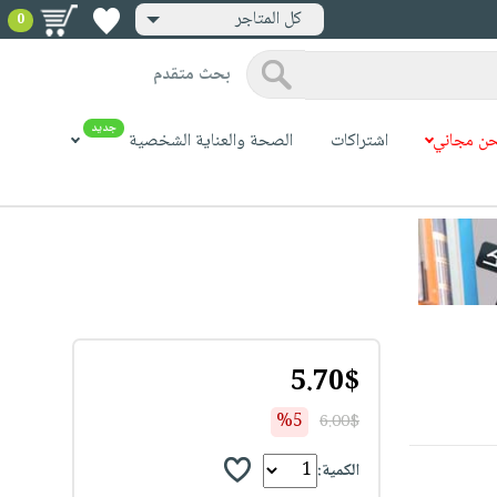
كل المتاجر
0
بحث متقدم
جديد
ن مجاني
اشتراكات
الصحة والعناية الشخصية
5.70$
%5
6.00$
الكمية: