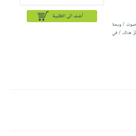
أضف الى الطلبية
ِ صوت / وبحة
رُ هناك، / في