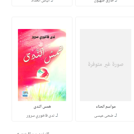
لـ
لـ
طارق صهيون
الياس الحداد
مواسم الحناء
همس الندى
لـ
لـ
ضحى عيسى
ندى فاخوري سرور