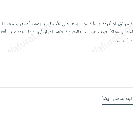
 / حرائقٌ، لن أترددُ يوماً / من سردها على الأجيال، / برعشةِ أصبع، ورجفة 
ئحتكِ، ممتلكاً بغواية عينيك الغائمتين / بطعم الدوار. / ومثلما وعدتكِ / سأنتظ
تسلُ من
...
البند شاهدوا أيضاً