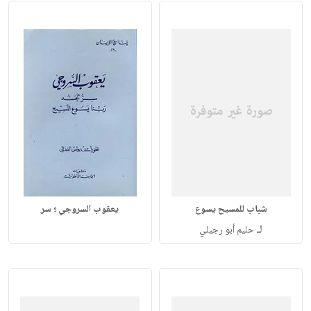
شباب للمسيح يسوع
يعقوب السروجي ؛ سر
لـ
حليم أبو رجيلي