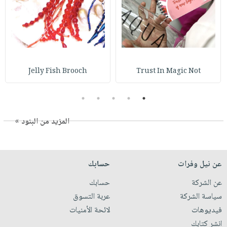
Jelly Fish Brooch
Trust In Magic Not
5
4
3
2
1
المزيد من البنود »
عن نيل وفرات
حسابك
عن الشركة
حسابك
سياسة الشركة
عربة التسوق
فيديوهات
لائحة الأمنيات
انشر كتابك