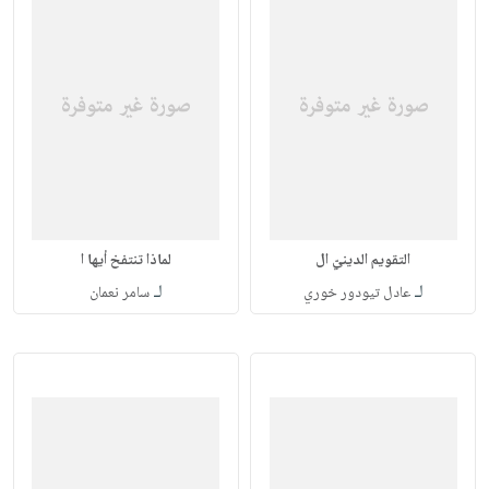
التقويم الدينيّ ال
لماذا تنتفخ أيها ا
لـ
لـ
عادل تيودور خوري
سامر نعمان