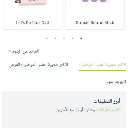
صابون
فيديوهات
عربة
أطفال
أسئلة
التسوق
مناسبات
يتكرر
Let’s Do This Dail
Sunset Round Stick
طرحها
نشرة
الإصدارات
خدمات
5
4
3
2
1
نيل
المزيد من البنود »
وفرات
انشر
الأكثر شعبية لنفس الموضوع
الأكثر شعبية لنفس الموضوع الفرعي
كتابك
تواصل
لايوجد بنود
معنا
أبرز التعليقات
أكتب تعليقاتك
وشارك أراءك مع الأخرين