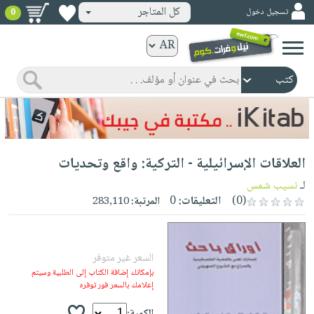
كل المتاجر
تسجيل دخول
0
كتب
ورقية
المواضيع
صدر
كتب
حديثاً
الكترونية
الأكثر
الصفحة
العلاقات الإسرائيلية - التركية: واقع وتحديات
مبيعاً
الرئيسية
كتب
جوائز
لـ
نسيب شمس
صدر
صوتية
(0)
التعليقات:
0
المرتبة:
283,110
شحن
حديثاً
الصفحة
مخفض
الأكثر
الرئيسية
عروض
أطفال
مبيعاً
السعر غير متوفر
masmu3
خاصة
وناشئة
كتب
بإمكانك إضافة الكتاب إلى الطلبية وسيتم
بلا
صفحات
إعلامك بالسعر فور توفره
مجانية
الصفحة
وسائل
حدود
مشوقة
الرئيسية