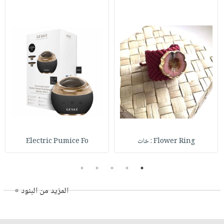
Flower Ring : خات
Electric Pumice Fo
5
4
3
2
1
المزيد من البنود »