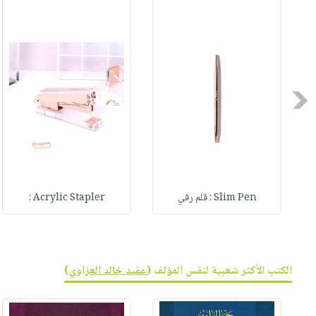
صابون
فيديوهات
عربة
أطفال
أسئلة
التسوق
مناسبات
يتكرر
طرحها
نشرة
الإصدارات
خدمات
Previous
نيل
وفرات
انشر
كتابك
تواصل
Slim Pen : قلم رفي
Acrylic Stapler :
معنا
الكتب الأكثر شعبية لنفس المؤلف (
عقيد خالد العزاوي
)