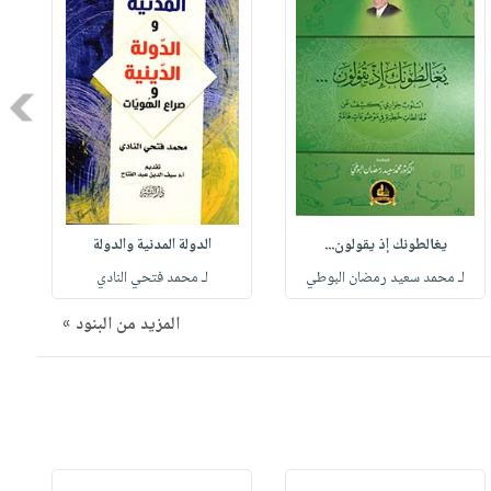
Next
يغالطونك إذ يقولون...
الدولة المدنية والدولة
لـ محمد سعيد رمضان البوطي
لـ محمد فتحي النادي
المزيد من البنود »