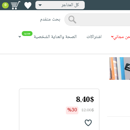
كل المتاجر
0
بحث متقدم
جديد
ن مجاني
اشتراكات
الصحة والعناية الشخصية
8.40$
%30
12.00$