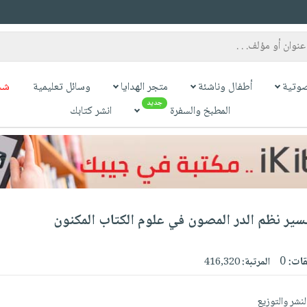
وتية
أطفال وناشئة
متجر الهدايا
وسائل تعليمية
شح
جديد
المطبخ والسفرة
انشر كتابك
فسير نظم الدر المصون في علوم الكتاب المكنون
قات:
0
المرتبة:
416,320
لنشر والتوزيع