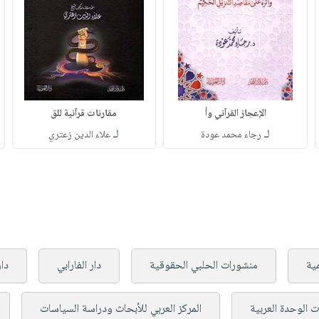
الإعجاز القرآني وأ
مقارنات قرآنية للق
لـ
لـ
رجاء محمد عودة
علاء الدين زعتري
مية
منشورات الحلبي الحقوقية
دار الفارابي
دار
ت الوحدة العربية
المركز العربي للأبحاث ودراسة السياسات