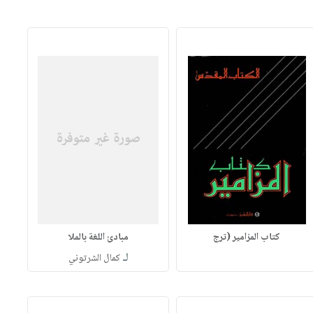
كتاب المزامير (ترج
مبادئ اللغة بالملا
لـ
كمال الشرتوني