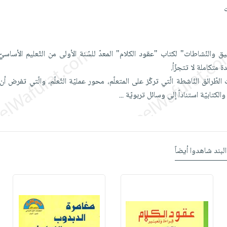
يق والنّشاطات" لكتاب "عقود الكلام" المعدّ للسّنة الأولى من التّعليم الأساس
ة متكاملة لا تتجزّأ.
طّرائق النّاشطة الّتي تركّز على المتعلّم، محور عمليّة التّعلّم، والّتي تفرض أن 
لكتابيّة استناداً إلى وسائل تربويّة
...
البند شاهدوا أيضاً