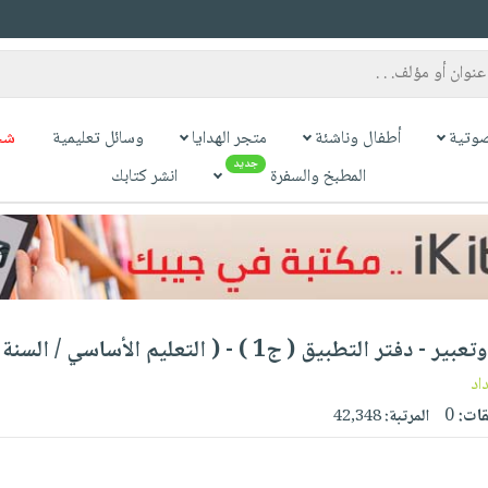
وتية
أطفال وناشئة
متجر الهدايا
وسائل تعليمية
شح
جديد
المطبخ والسفرة
انشر كتابك
طبيق ( ج1 ) - ( التعليم الأساسي / السنة الأولى )
اد
قات:
0
المرتبة:
42,348