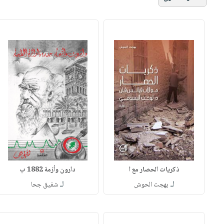
ذكريات الحصار مع ا
دارون وأزمة 1882 ب
لـ
لـ
بهجت الحوش
شفيق جحا