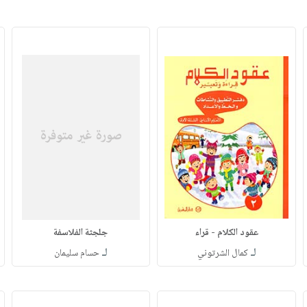
عقود الكلام - قراء
جلجثة الفلاسفة
لـ
لـ
كمال الشرتوني
حسام سليمان