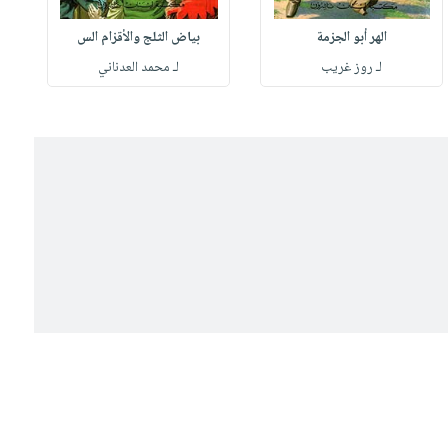
الهر أبو الجزمة
بياض الثلج والأقزام الس
لـ روز غريب
لـ محمد العدناني