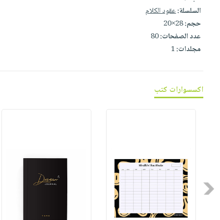
صابون
فيديوهات
السلسلة:
عقود الكلام
عربة
أطفال
أسئلة
حجم:
28×20
التسوق
مناسبات
يتكرر
عدد الصفحات:
80
مجلدات:
1
طرحها
نشرة
الإصدارات
خدمات
نيل
اكسسوارات كتب
وفرات
انشر
كتابك
تواصل
معنا
Previous