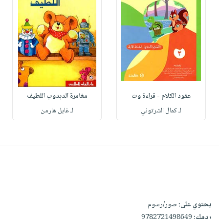
عقود الكلام - قراءة وت
مغامرة الدبدوب اللطيف
لـ كمال الشرتوني
لـ غايل هارمن
يحتوي على:
صور/رسوم
ردمك:
9782721498649