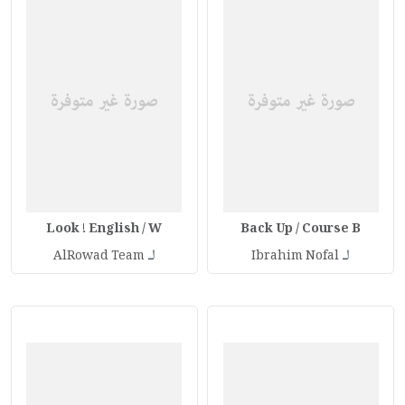
Look ! English / W
Back Up / Course B
لـ
لـ
AlRowad Team
Ibrahim Nofal