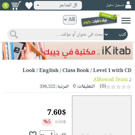
كل المتاجر
تسجيل دخول
0
كتب
ورقية
المواضيع
صدر
كتب
حديثاً
الكترونية
الأكثر
الصفحة
مبيعاً
Look ! English / Class Book / Level 1 with CD
الرئيسية
كتب
جوائز
لـ
AlRowad Team
صدر
صوتية
(0)
التعليقات:
0
المرتبة:
336,522
شحن
حديثاً
الصفحة
مخفض
الأكثر
الرئيسية
عروض
أطفال
مبيعاً
7.60$
masmu3
خاصة
وناشئة
كتب
بلا
%5
8.00$
صفحات
مجانية
الصفحة
وسائل
حدود
مشوقة
الرئيسية