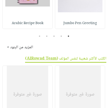
صابون
فيديوهات
عربة
أطفال
أسئلة
التسوق
مناسبات
يتكرر
Arabic Recipe Book
Jumbo Pen Greeting
طرحها
نشرة
الإصدارات
خدمات
5
4
3
2
1
نيل
وفرات
المزيد من البنود »
انشر
الكتب الأكثر شعبية لنفس المؤلف (
AlRowad Team
)
كتابك
تواصل
معنا