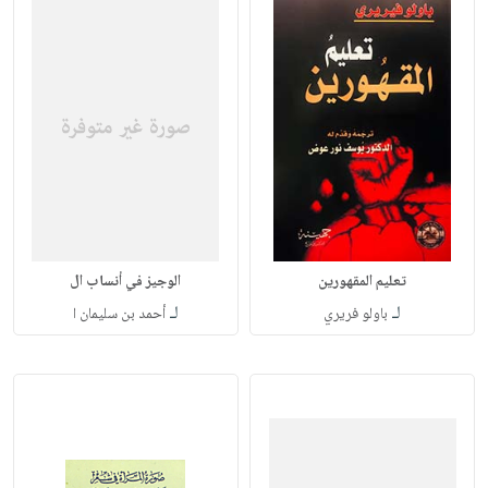
تعليم المقهورين
الوجيز في أنساب ال
لـ
لـ
باولو فريري
أحمد بن سليمان ا