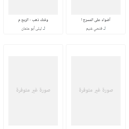
أضواء على المسرح ا
وقتك ذهب - الربح م
لـ
لـ
فتحي غنيم
ليلى أبو عثمان