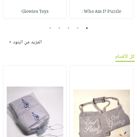
Glowies Toys
Who Am I? Puzzle :
5
4
3
2
1
المزيد من البنود »
كل الأقسام