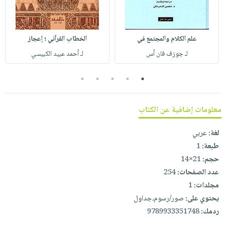
صابون
فيديوهات
عربة
أطفال
أسئلة
التسوق
مناسبات
يتكرر
علم الكلام والمجتمع في
الخطاب القرآني ؛ إعجاز
طرحها
نشرة
لـ جوزف فان أس
لـ أحمد عبيد الكبيسي
الإصدارات
خدمات
5
4
3
2
1
نيل
وفرات
انشر
معلومات إضافية عن الكتاب
كتابك
لغة:
عربي
تواصل
طبعة:
1
معنا
حجم:
21×14
عدد الصفحات:
254
مجلدات:
1
يحتوي على:
صور/رسوم،جداول
ردمك:
9789933351748