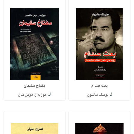
بعث صدام
مفتاح سليمان
لـ
لـ
يوسف ساسون
جوزيه ز. دوس سان