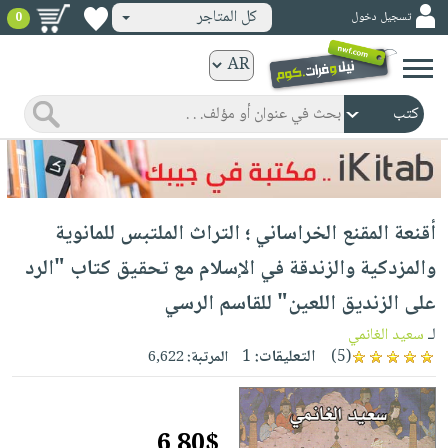
كل المتاجر
تسجيل دخول
0
كتب
ورقية
المواضيع
صدر
كتب
حديثاً
الكترونية
الأكثر
الصفحة
أقنعة المقنع الخراساني ؛ التراث الملتبس للمانوية
مبيعاً
الرئيسية
كتب
جوائز
والمزدكية والزندقة في الإسلام مع تحقيق كتاب "الرد
صدر
صوتية
شحن
على الزنديق اللعين" للقاسم الرسي
حديثاً
الصفحة
مخفض
الأكثر
لـ
سعيد الغانمي
الرئيسية
عروض
أطفال
(5)
التعليقات:
1
المرتبة:
6,622
مبيعاً
masmu3
خاصة
وناشئة
كتب
بلا
صفحات
مجانية
الصفحة
وسائل
حدود
مشوقة
6.80$
الرئيسية