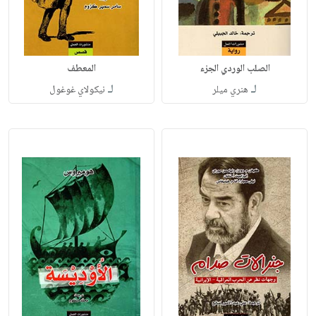
الصلب الوردي الجزء
المعطف
لـ
لـ
هنري ميلر
نيكولاي غوغول