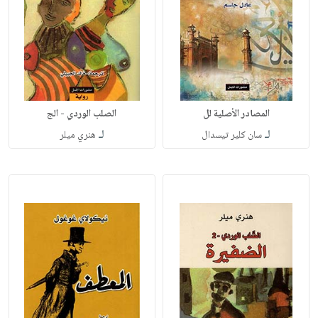
المصادر الأصلية لل
الصلب الوردي - الج
لـ
لـ
سان كلير تيسدال
هنري ميلر