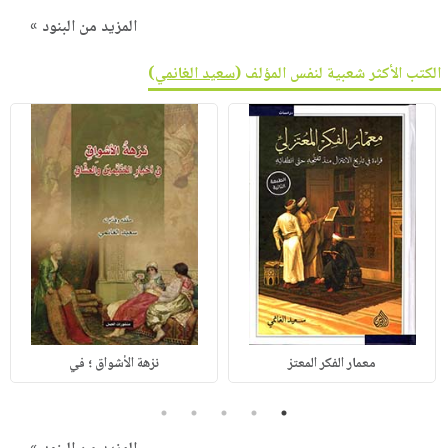
المزيد من البنود »
الكتب الأكثر شعبية لنفس المؤلف (
سعيد الغانمي
)
معمار الفكر المعتز
نزهة الأشواق ؛ في
5
4
3
2
1