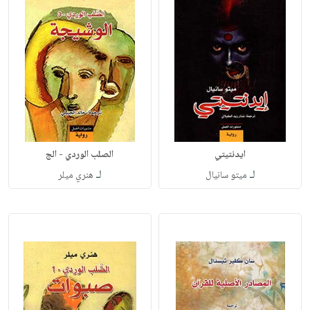
ايدنتيتي
الصلب الوردي - الج
لـ
لـ
ميتو سانيال
هنري ميلر