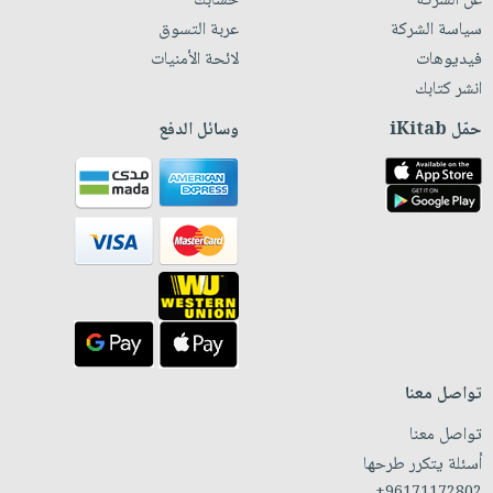
عن الشركة
حسابك
سياسة الشركة
عربة التسوق
فيديوهات
لائحة الأمنيات
انشر كتابك
حمّل iKitab
وسائل الدفع
تواصل معنا
تواصل معنا
أسئلة يتكرر طرحها
+96171172802