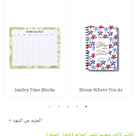
Smiley Time Blocks
Bloom Where You Ar
5
4
3
2
1
المزيد من البنود »
الكتب الأكثر شعبية لنفس المؤلف (
فاضل الصفار
)