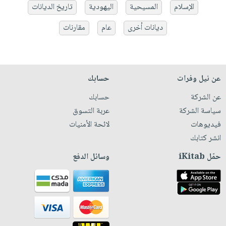
الإسلام
المسيحية
اليهودية
تاريخ الديانات
ديانات أخرى
عام
مقارنات
عن نيل وفرات
حسابك
عن الشركة
حسابك
سياسة الشركة
عربة التسوق
فيديوهات
لائحة الأمنيات
انشر كتابك
حمّل iKitab
وسائل الدفع