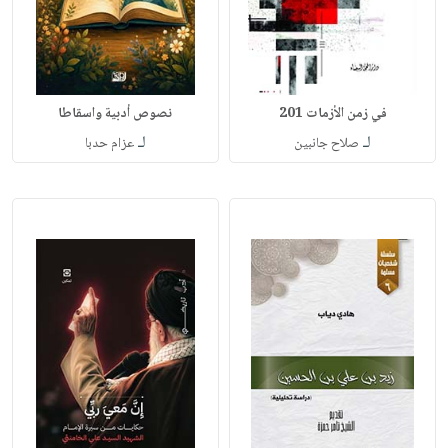
في زمن الأزمات 201
نصوص أدبية واسقاطا
لـ
لـ
صلاح جانبين
عزام حدبا