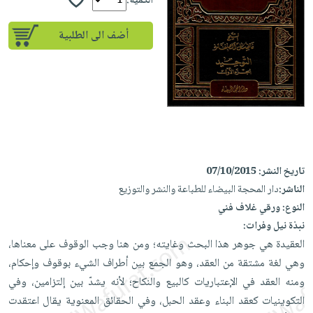
إختياراتنا
الكمية:
تعليمية
أسئلة
إختياراتنا
المواضيع
iKitab
يتكرر
أضف الى الطلبية
كتب
بلا
الأكثر
طرحها
أكاديمية
الصحة
حدود
مبيعاً
تحميل
والعناية
صندوق
أسئلة
إختياراتنا
masmu3
الشخصية
القراءة
يتكرر
وسائل
على
جديد
English
طرحها
تعليمية
Android
books
الكل
تحميل
صندوق
تحميل
iKitab
أجهزة
القراءة
المطبخ
masmu3
تاريخ النشر:
07/10/2015
على
العناية
والسفرة
على
جوائز
الناشر:
دار المحجة البيضاء للطباعة والنشر والتوزيع
Android
جديد
الشخصية
Apple
النوع:
ورقي غلاف فني
تحميل
العناية
نبذة نيل وفرات:
الكل
iKitab
وتصفيف
العقيدة هي جوهر هذا البحث وغايته؛ ومن هنا وجب الوقوف على معناها،
أواني
متجر
على
الشعر
وهي لغة مشتقة من العقد، وهو الجمع بين أطراف الشيء بوقوف وإحكام،
الطهي
الهدايا
Apple
العناية
ومنه العقد في الإعتباريات كالبيع والنكاح؛ لأنه يشدّ بين إلتزامين، وفي
أدوات
بالجسم
أقسام
التكوينيات كعقد البناء وعقد الحبل، وفي الحقائق المعنوية يقال اعتقدت
الخبز