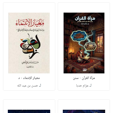
مرآة القرآن - سنن
معيار الإنتماء - د
لـ
لـ
عزام حدبا
حسن بن عبد الله