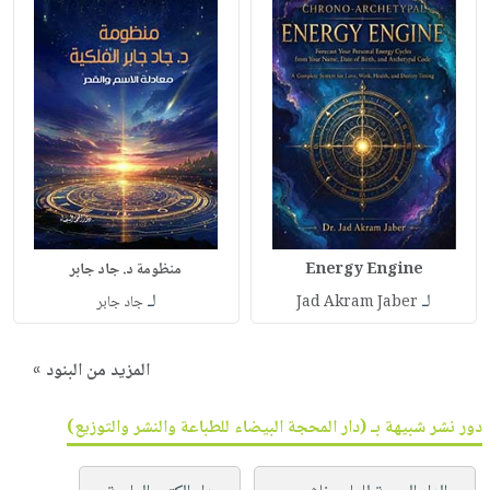
Energy Engine
منظومة د. جاد جابر
لـ
لـ
Jad Akram Jaber
جاد جابر
المزيد من البنود »
دور نشر شبيهة بـ (دار المحجة البيضاء للطباعة والنشر والتوزيع)