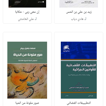
زيد بن علي بن الحس
إن معي ربي - حكايا
لـ
لـ
هادي دياب
علي الخامنئي
التطبييقات القضائي
صور ملونة من الحيا