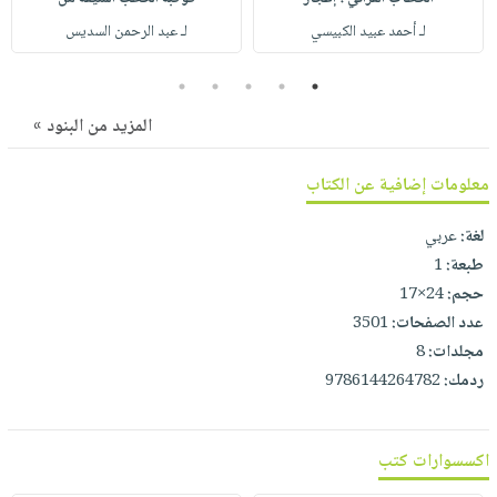
صابون
فيديوهات
لـ أحمد عبيد الكبيسي
لـ عبد الرحمن السديس
عربة
أطفال
أسئلة
التسوق
مناسبات
يتكرر
5
4
3
2
1
طرحها
نشرة
المزيد من البنود »
الإصدارات
خدمات
نيل
معلومات إضافية عن الكتاب
وفرات
لغة:
عربي
انشر
طبعة:
1
كتابك
حجم:
24×17
تواصل
عدد الصفحات:
3501
معنا
مجلدات:
8
ردمك:
9786144264782
اكسسوارات كتب