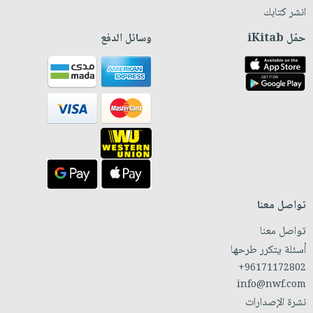
انشر كتابك
حمّل iKitab
وسائل الدفع
تواصل معنا
تواصل معنا
أسئلة يتكرر طرحها
+96171172802
info@nwf.com
نشرة الإصدارات