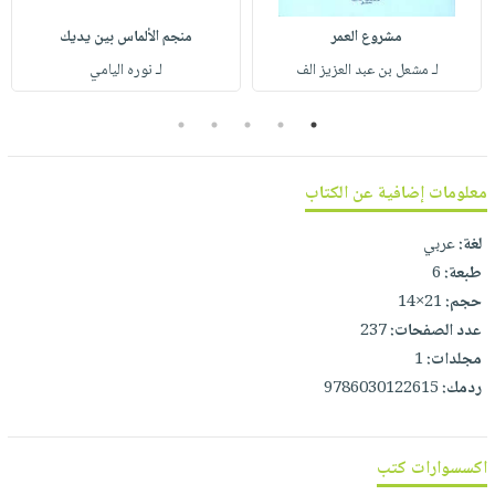
صابون
فيديوهات
عربة
مشروع العمر
منجم الألماس بين يديك
أطفال
أسئلة
التسوق
لـ مشعل بن عبد العزيز الف
لـ نوره اليامي
مناسبات
يتكرر
طرحها
نشرة
5
4
3
2
1
الإصدارات
خدمات
نيل
معلومات إضافية عن الكتاب
وفرات
انشر
لغة:
عربي
كتابك
طبعة:
6
حجم:
21×14
تواصل
عدد الصفحات:
237
معنا
مجلدات:
1
ردمك:
9786030122615
اكسسوارات كتب