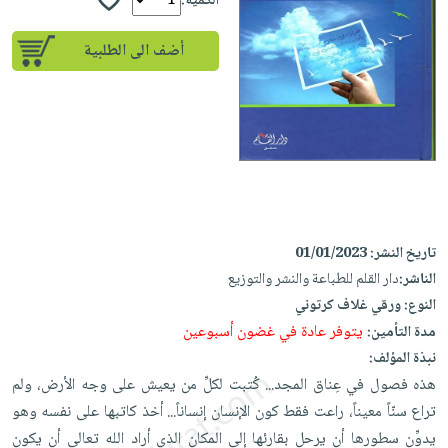
إختياراتنا
الكمية:
تعليمية
أسئلة
إختياراتنا
المواضيع
iKitab
يتكرر
أضف الى الطلبية
كتب
بلا
الأكثر
طرحها
أكاديمية
الصحة
حدود
مبيعاً
تحميل
والعناية
صندوق
أسئلة
إختياراتنا
masmu3
الشخصية
القراءة
يتكرر
وسائل
على
جديد
English
طرحها
تعليمية
Android
books
الكل
تحميل
صندوق
تحميل
iKitab
أجهزة
القراءة
المطبخ
masmu3
تاريخ النشر:
01/01/2023
على
العناية
والسفرة
على
جوائز
الناشر:
دار القلم للطباعة والنشر والتوزيع
Android
جديد
الشخصية
Apple
النوع:
ورقي غلاف كرتوني
تحميل
العناية
الكل
يتوفر عادة في غضون أسبوعين
مدة التأمين:
iKitab
وتصفيف
أواني
نبذة المؤلف:
متجر
على
الشعر
هذه فصول في عِناق المجد... كُتبت لكلِّ من يعيش على وجه الأرض، ولم
الطهي
الهدايا
Apple
العناية
تراع سنّاً معيناً، راعت فقط كون الإنسان إنساناً... أخذ كاتبها على نفسه وهو
أدوات
بالجسم
أقسام
يدوِّن سطورها أن يرحل بقارئها إلى المكان الذي أراد الله تعالى أن يكون
الخبز