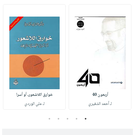
أربعون 40
خوارق اللاشعور، أو أسرا
لـ أحمد الشقيري
لـ علي الوردي
5
4
3
2
1