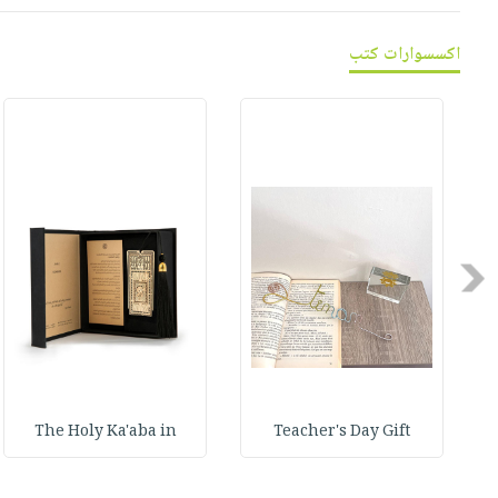
صابون
فيديوهات
عربة
أطفال
أسئلة
اكسسوارات كتب
التسوق
مناسبات
يتكرر
طرحها
نشرة
الإصدارات
خدمات
نيل
وفرات
انشر
كتابك
Previous
تواصل
معنا
The Holy Ka'aba in
Teacher's Day Gift