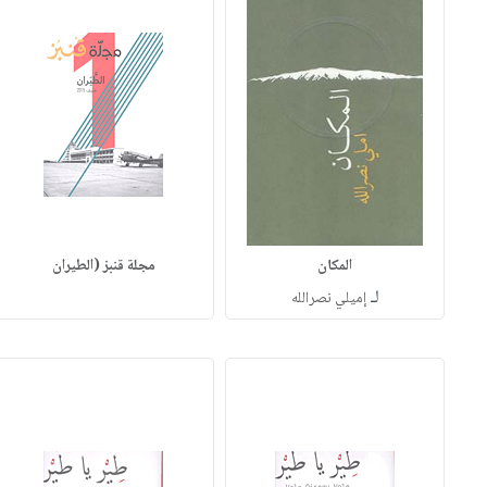
المكان
مجلة قنبز (الطيران
لـ
إميلي نصرالله