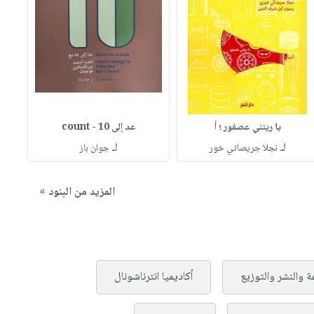
يا ريتني عصفور ؛ أ
عد إلى 10 - count
لـ
لـ
نجلا جريصاتي خور
جوان باز
المزيد من البنود »
ة والنشر والتوزيع
أكاديميا انترناشونال