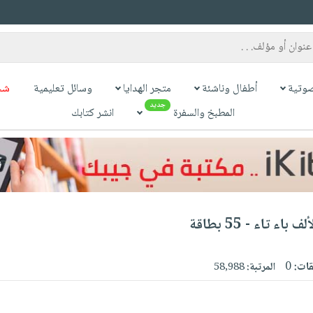
وتية
أطفال وناشئة
متجر الهدايا
وسائل تعليمية
شح
جديد
المطبخ والسفرة
انشر كتابك
 تاء - 55 بطاقة
قات:
0
المرتبة:
58,988