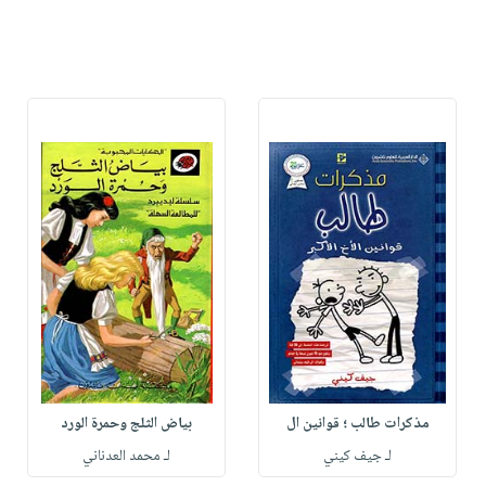
مذكرات طالب ؛ قوانين ال
بياض الثلج وحمرة الورد
لـ جيف كيني
لـ محمد العدناني