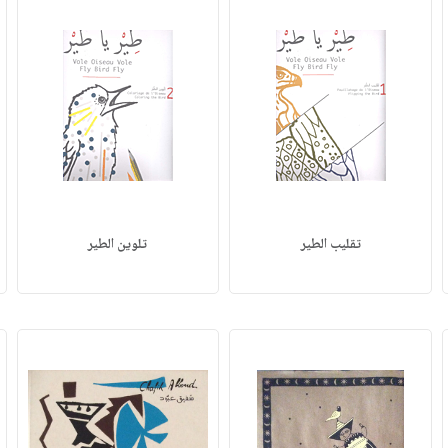
تقليب الطير
تلوين الطير