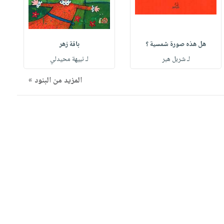
هل هذه صورة شمسية ؟
باقة زهر
لـ شربل هبر
لـ نبيهة محيدلي
المزيد من البنود »