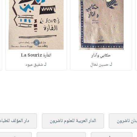
حكايي وآذار
الفأرة La Souriz
لـ
لـ
حسين نخال
شفيق عبود
نان ناشرون
الدار العربية للعلوم ناشرون
دار المؤلف للطباع