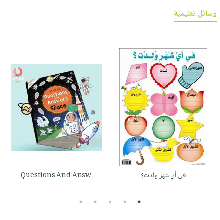
وسائل تعليمية
في أي شهر ولدت؟
Questions And Answ
5
4
3
2
1