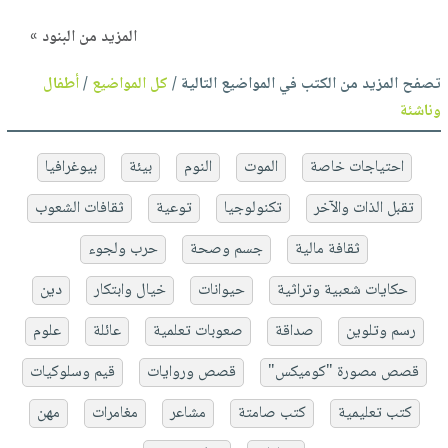
المزيد من البنود »
تصفح المزيد من الكتب في المواضيع التالية /
كل المواضيع
/
أطفال
وناشئة
احتياجات خاصة
الموت
النوم
بيئة
بيوغرافيا
تقبل الذات والآخر
تكنولوجيا
توعية
ثقافات الشعوب
ثقافة مالية
جسم وصحة
حرب ولجوء
حكايات شعبية وتراثية
حيوانات
خيال وابتكار
دين
رسم وتلوين
صداقة
صعوبات تعلمية
عائلة
علوم
قصص مصورة "كوميكس"
قصص وروايات
قيم وسلوكيات
كتب تعليمية
كتب صامتة
مشاعر
مغامرات
مهن