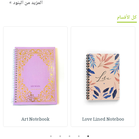
المزيد من البنود »
كل الأقسام
Art Notebook
Love Lined Noteboo
5
4
3
2
1