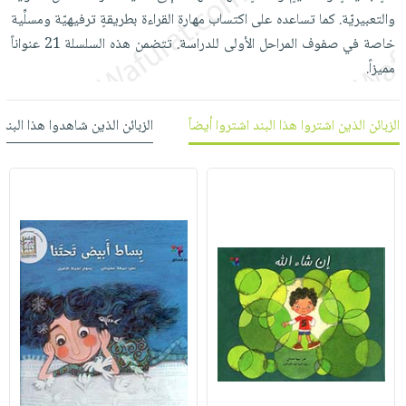
العناية
الأكثر
شحن
والتعبيريّة. كما تساعده على اكتساب مهارة القراءة بطريقةٍ ترفيهيّة ومسلِّية
أدوات
بالأسنان
مبيعاً
مجاني
خاصة في صفوف المراحل الأولى للدراسة. تتضمن هذه السلسلة 21 عنواناً
المائدة
الحمية
العودة
مميزاً.
بنود
الأوعية
والتغذية
للمدارس
مختارة
والتخزين
اشتراكات
اكسسوارات
الزبائن الذين اشتروا هذا البند اشتروا أيضاً
الزبائن الذين شاهدوا هذا البند
أدوات
كتب
كل
بحث
المطبخ
الاشتراكات
اكسسوارات
متقدم
منزلية
صندوق
القراءة
اكسسوارات
iKitab
ملابس
نيل
بلا
مطرزات
وفرات
حدود
حقائب
عن
حسابك
حلي
الشركة
عناية
لائحة
سياسة
بالذات
الأمنيات
الشركة