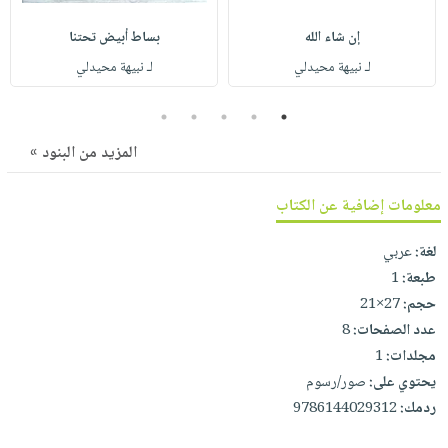
صابون
فيديوهات
عربة
إن شاء الله
بساط أبيض تحتنا
أطفال
أسئلة
التسوق
لـ نبيهة محيدلي
لـ نبيهة محيدلي
مناسبات
يتكرر
طرحها
نشرة
5
4
3
2
1
الإصدارات
خدمات
المزيد من البنود »
نيل
وفرات
معلومات إضافية عن الكتاب
انشر
كتابك
لغة:
عربي
تواصل
طبعة:
1
معنا
حجم:
27×21
عدد الصفحات:
8
مجلدات:
1
يحتوي على:
صور/رسوم
ردمك:
9786144029312