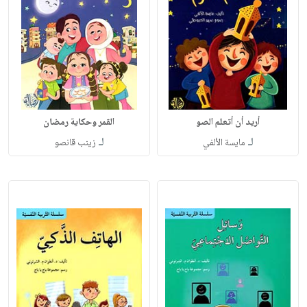
أريد أن أتعلم الصو
القمر وحكاية رمضان
لـ
لـ
مايسة الألفي
زينب قانصو