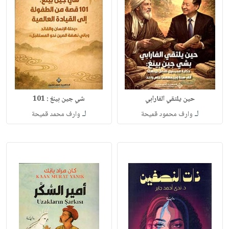
حين يلتقي الفارابي
شي جين بينغ : 101
لـ
لـ
وارف محمود قميحة
وارف محمد قميحة