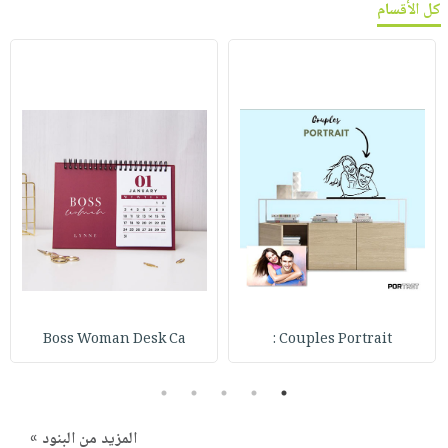
كل الأقسام
Boss Woman Desk Ca
Couples Portrait :
5
4
3
2
1
المزيد من البنود »