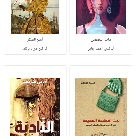
ذات النصفين
أمير السكر
لـ
لـ
ندى أحمد جابر
كان مراد يانك