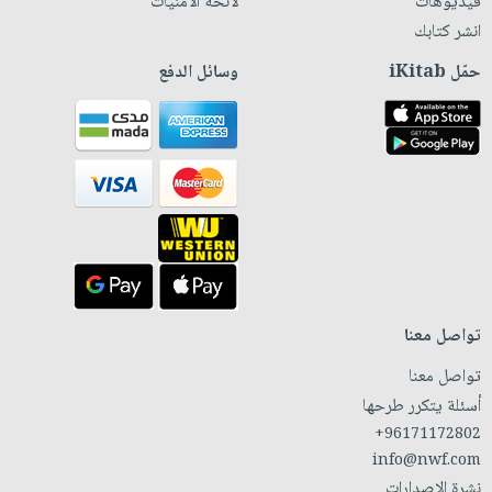
فيديوهات
لائحة الأمنيات
انشر كتابك
حمّل iKitab
وسائل الدفع
تواصل معنا
تواصل معنا
أسئلة يتكرر طرحها
+96171172802
info@nwf.com
نشرة الإصدارات