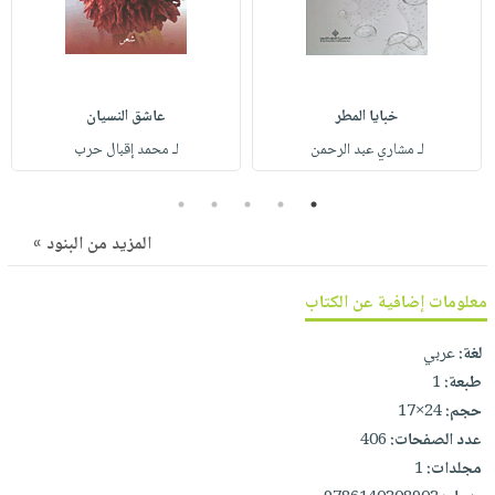
صابون
فيديوهات
عربة
أطفال
أسئلة
التسوق
مناسبات
يتكرر
طرحها
نشرة
خبايا المطر
عاشق النسيان
الإصدارات
خدمات
لـ مشاري عبد الرحمن
لـ محمد إقبال حرب
نيل
5
4
3
2
1
وفرات
انشر
المزيد من البنود »
كتابك
معلومات إضافية عن الكتاب
تواصل
معنا
لغة:
عربي
طبعة:
1
حجم:
24×17
عدد الصفحات:
406
مجلدات:
1