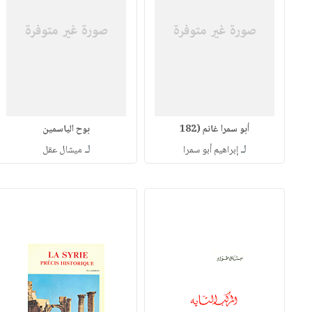
أبو سمرا غانم (182
بوح الياسمين
لـ
لـ
إبراهيم أبو سمرا
ميشال عقل