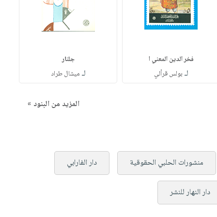
فخر الدين المعني ا
جلنار
لـ
لـ
بولس قرألي
ميشال طراد
المزيد من البنود »
منشورات الحلبي الحقوقية
دار الفارابي
دار النهار للنشر