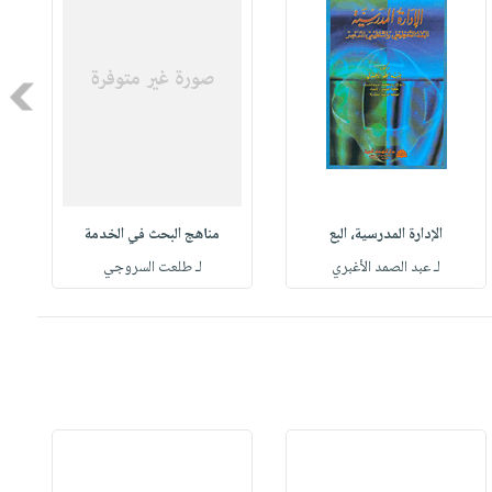
Next
الإدارة المدرسية، البع
مناهج البحث في الخدمة
لـ عبد الصمد الأغبري
لـ طلعت السروجي