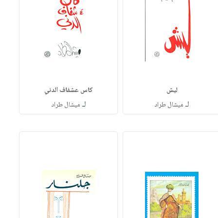
ليش
كاس عشفاف الدني
لـ
لـ
ميشال طراد
ميشال طراد