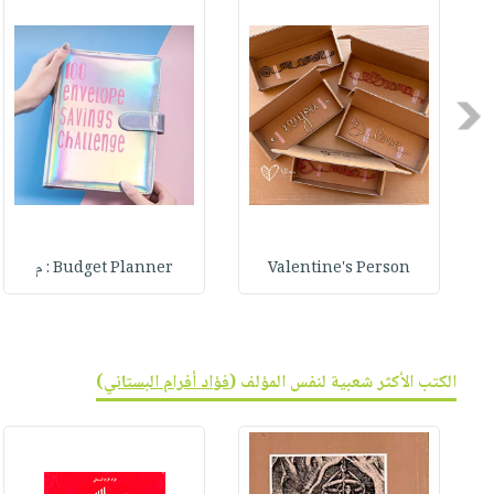
صابون
فيديوهات
عربة
أطفال
أسئلة
التسوق
مناسبات
يتكرر
طرحها
Previous
نشرة
الإصدارات
خدمات
نيل
وفرات
انشر
Valentine's Person
Budget Planner : م
كتابك
تواصل
معنا
الكتب الأكثر شعبية لنفس المؤلف (
فؤاد أفرام البستاني
)