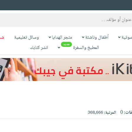
وتية
أطفال وناشئة
متجر الهدايا
وسائل تعليمية
شح
جديد
المطبخ والسفرة
انشر كتابك
قات:
0
المرتبة:
368,666