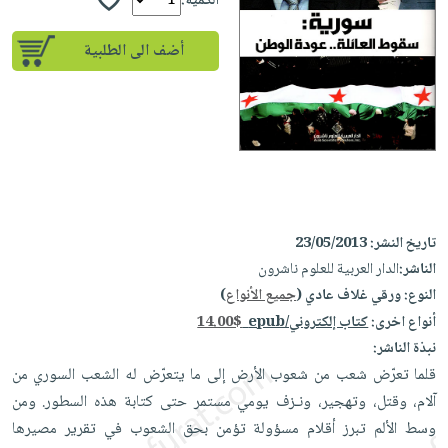
إختياراتنا
الكمية:
تعليمية
أسئلة
إختياراتنا
المواضيع
iKitab
يتكرر
أضف الى الطلبية
كتب
بلا
الأكثر
طرحها
أكاديمية
الصحة
حدود
مبيعاً
تحميل
والعناية
صندوق
أسئلة
إختياراتنا
masmu3
الشخصية
القراءة
يتكرر
وسائل
على
جديد
English
طرحها
تعليمية
Android
books
الكل
تحميل
صندوق
تحميل
iKitab
أجهزة
القراءة
المطبخ
masmu3
تاريخ النشر:
23/05/2013
على
العناية
والسفرة
على
جوائز
الناشر:
الدار العربية للعلوم ناشرون
Android
جديد
الشخصية
Apple
النوع:
ورقي غلاف عادي (
جميع الأنواع
)
تحميل
العناية
أنواع اخرى:
كتاب إلكتروني/epub
14.00$
الكل
iKitab
وتصفيف
نبذة الناشر:
أواني
متجر
على
الشعر
قلما تعرّض شعب من شعوب الأرض إلى ما يتعرّض له الشعب السوري من
الطهي
الهدايا
Apple
العناية
آلام، وقتل، وتهجير، ونـزف يومي مستمر حتى كتابة هذه السطور. ومن
أدوات
بالجسم
وسط الألم تبرز أقلام مسؤولة تؤمن بحق الشعوب في تقرير مصيرها
أقسام
الخبز