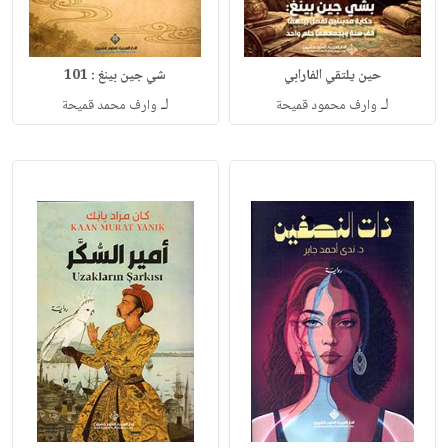
حين يلتقي الفارابي
شي جين بينغ : 101
لـ
لـ
وارف محمود قميحة
وارف محمد قميحة