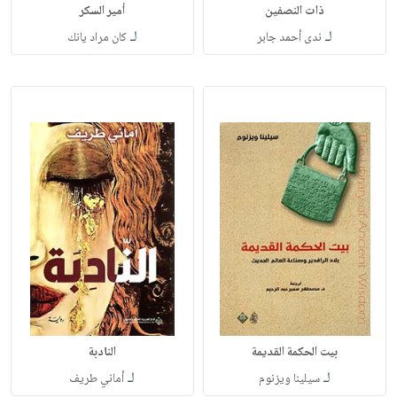
ذات النصفين
أمير السكر
لـ
لـ
ندى أحمد جابر
كان مراد يانك
بيت الحكمة القديمة
النادبة
لـ
لـ
سيلينا ويزنوم
أماني طريف