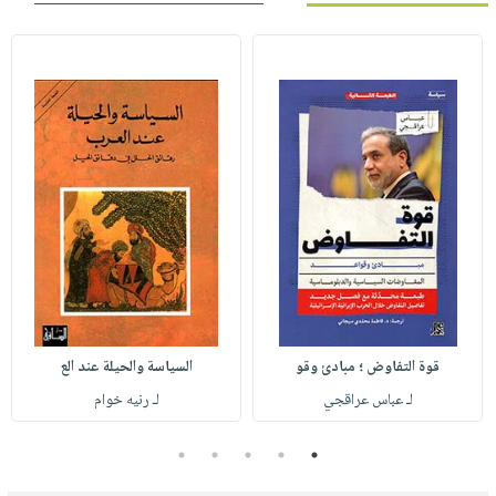
قوة التفاوض ؛ مبادئ وقو
السياسة والحيلة عند الع
لـ عباس عراقجي
لـ رنيه خوام
5
4
3
2
1