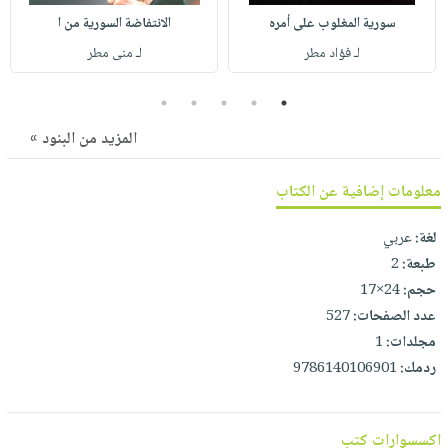
صابون
فيديوهات
سورية المغلوب على أمره
الانتفاضة السورية من ا
عربة
أطفال
أسئلة
لـ فؤاد مطر
لـ منى مطر
التسوق
مناسبات
يتكرر
5
4
3
2
1
طرحها
نشرة
الإصدارات
خدمات
المزيد من البنود »
نيل
وفرات
معلومات إضافية عن الكتاب
انشر
لغة:
عربي
كتابك
طبعة:
2
تواصل
حجم:
24×17
معنا
عدد الصفحات:
527
مجلدات:
1
ردمك:
9786140106901
اكسسوارات كتب