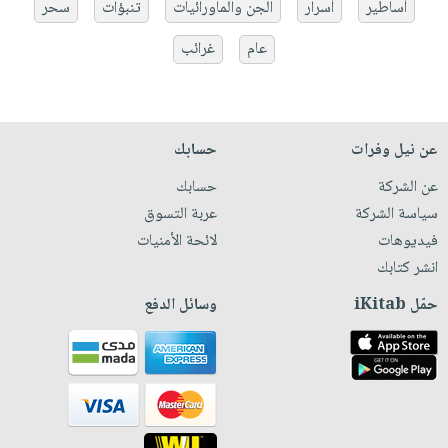
أساطير
أسرار
الجن والماورائيات
تنبؤات
سحر
عام
غرائب
عن نيل وفرات
حسابك
عن الشركة
حسابك
سياسة الشركة
عربة التسوق
فيديوهات
لائحة الأمنيات
انشر كتابك
حمّل iKitab
وسائل الدفع