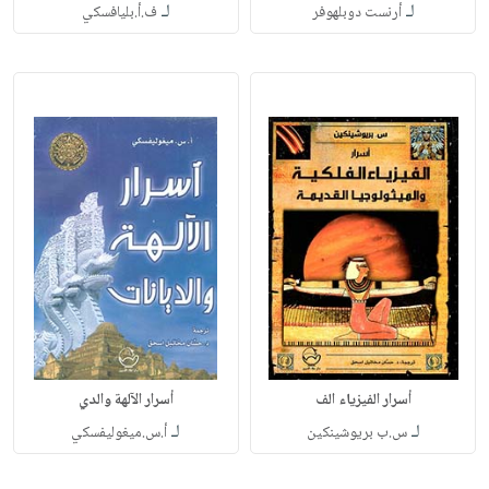
لـ
لـ
أرنست دوبلهوفر
ف.أ.بليافسكي
أسرار الفيزياء الف
أسرار الآلهة والدي
لـ
لـ
س.ب بريوشينكين
أ.س.ميغوليفسكي