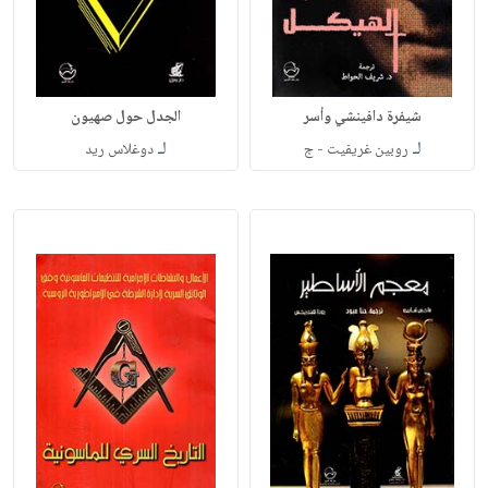
شيفرة دافينشي وأسر
الجدل حول صهيون
لـ
لـ
روبين غريفيت - ج
دوغلاس ريد