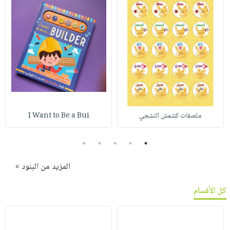
ملصقات كشمش التشجي
I Want to Be a Bui
5
4
3
2
1
المزيد من البنود »
كل الأقسام