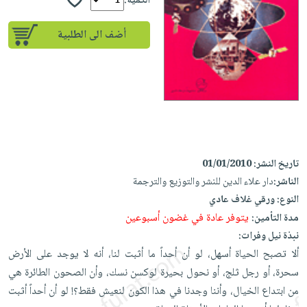
إختياراتنا
الكمية:
تعليمية
أسئلة
إختياراتنا
المواضيع
iKitab
يتكرر
أضف الى الطلبية
كتب
بلا
الأكثر
طرحها
أكاديمية
الصحة
حدود
مبيعاً
تحميل
والعناية
صندوق
أسئلة
وسائل
masmu3
الشخصية
القراءة
يتكرر
تعليمية
على
جديد
English
طرحها
صندوق
Android
books
الكل
تحميل
القراءة
تحميل
iKitab
أجهزة
جوائز
المطبخ
masmu3
تاريخ النشر:
01/01/2010
على
العناية
والسفرة
على
الناشر:
دار علاء الدين للنشر والتوزيع والترجمة
Android
جديد
الشخصية
Apple
النوع:
ورقي غلاف عادي
تحميل
العناية
يتوفر عادة في غضون أسبوعين
مدة التأمين:
الكل
iKitab
وتصفيف
نبذة نيل وفرات:
أواني
متجر
على
الشعر
ألا تصبح الحياة أسهل، لو أن أحداً ما أثبت لنا، أنه لا يوجد على الأرض
الطهي
الهدايا
Apple
سحرة، أو رجل ثلج، أو نحول بحيرة لوكسن نسك، وأن الصحون الطائرة هي
العناية
أدوات
من ابتداع الخيال، وأننا وجدنا في هذا الكون لنعيش فقط؟! لو أن أحداً أثبت
بالجسم
أقسام
الخبز