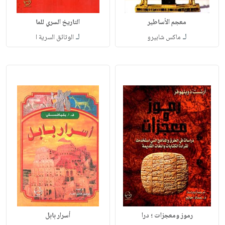
معجم الأساطير
التاريخ السري للما
لـ
لـ
ماكس شابيرو
الوثائق السرية ا
رموز ومعجزات ؛ درا
أسرار بابل