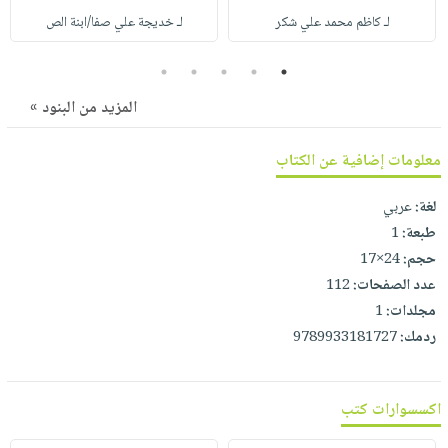
صابون
فيديوهات
لـ كاظم محمد علي شكر
لـ خديجة علي صفا/ابنة الص
عربة
أطفال
أسئلة
التسوق
5
4
3
2
1
مناسبات
يتكرر
طرحها
نشرة
المزيد من البنود »
الإصدارات
خدمات
نيل
معلومات إضافية عن الكتاب
وفرات
لغة:
عربي
انشر
طبعة:
1
كتابك
حجم:
24×17
تواصل
عدد الصفحات:
112
معنا
مجلدات:
1
ردمك:
9789933181727
اكسسوارات كتب