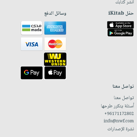
انشر كتابك
حمّل iKitab
وسائل الدفع
تواصل معنا
تواصل معنا
أسئلة يتكرر طرحها
+96171172802
info@nwf.com
نشرة الإصدارات