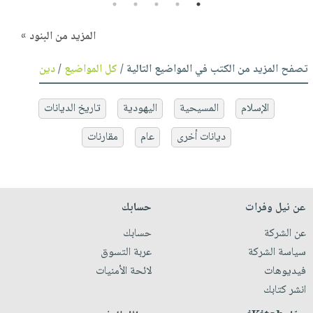
5
4
3
2
1
المزيد من البنود »
تصفح المزيد من الكتب في المواضيع التالية /
كل المواضيع
/
دين
الإسلام
المسيحية
اليهودية
تاريخ الديانات
ديانات أخرى
عام
مقارنات
عن نيل وفرات
حسابك
عن الشركة
حسابك
سياسة الشركة
عربة التسوق
فيديوهات
لائحة الأمنيات
انشر كتابك