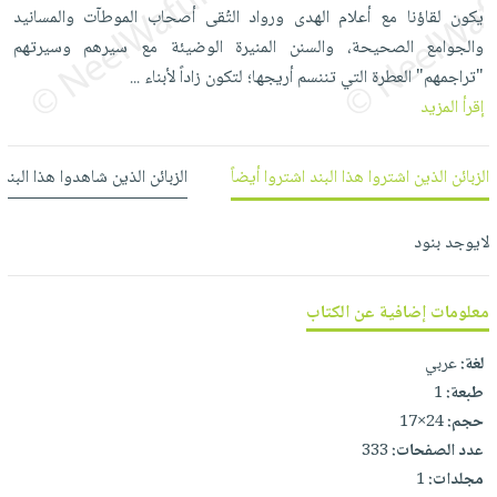
العناية
الأكثر
يكون لقاؤنا مع أعلام الهدى ورواد التُقى أصحاب الموطآت والمسانيد
شحن
أدوات
بالأسنان
مبيعاً
والجوامع الصحيحة، والسنن المنيرة الوضيئة مع سيرهم وسيرتهم
مجاني
المائدة
الحمية
"تراجمهم" العطرة التي تننسم أريجها؛ لتكون زاداً لأبناء
العودة
...
بنود
الأوعية
والتغذية
إقرأ المزيد
للمدارس
مختارة
والتخزين
اشتراكات
اكسسوارات
أدوات
كتب
كل
الزبائن الذين اشتروا هذا البند اشتروا أيضاً
الزبائن الذين شاهدوا هذا البند
بحث
المطبخ
الاشتراكات
اكسسوارات
متقدم
منزلية
صندوق
لايوجد بنود
القراءة
اكسسوارات
iKitab
ملابس
معلومات إضافية عن الكتاب
نيل
بلا
مطرزات
وفرات
حدود
لغة:
عربي
حقائب
عن
طبعة:
1
حسابك
حلي
الشركة
حجم:
24×17
عناية
لائحة
عدد الصفحات:
333
سياسة
بالذات
الأمنيات
مجلدات:
1
الشركة