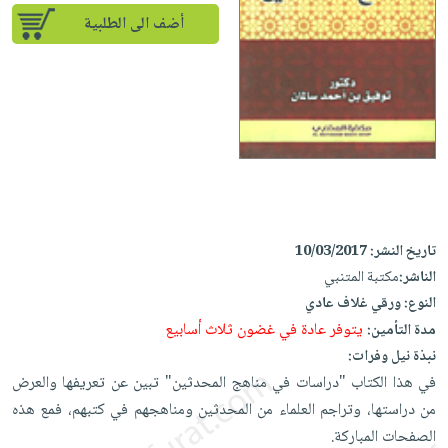
إختياراتنا
تعليمية
أسئلة
إختياراتنا
أضف الى الطلبية
المواضيع
iKitab
يتكرر
كتب
بلا
الأكثر
طرحها
أكاديمية
الصحة
حدود
مبيعاً
تحميل
والعناية
صندوق
أسئلة
وسائل
masmu3
الشخصية
القراءة
يتكرر
تعليمية
على
جديد
English
طرحها
صندوق
Android
books
الكل
تحميل
القراءة
تحميل
iKitab
أجهزة
جوائز
المطبخ
masmu3
تاريخ النشر:
10/03/2017
على
العناية
والسفرة
على
الناشر:
مكتبة المتنبي
Android
جديد
الشخصية
Apple
النوع:
ورقي غلاف عادي
تحميل
العناية
الكل
يتوفر عادة في غضون ثلاث أسابيع
مدة التأمين:
iKitab
وتصفيف
نبذة نيل وفرات:
أواني
متجر
على
الشعر
في هذا الكتاب "دراسات في مناهج المحدثين" تبين عن تعريفها والعرض
الطهي
الهدايا
Apple
العناية
من دراستها، وتراجم العلماء من المحدثين ومناهجهم في كتبهم، فمع هذه
أدوات
بالجسم
أقسام
الصفحات المباركة.
الخبز