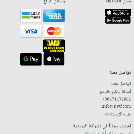
حمّل iKitab
وسائل الدفع
تواصل معنا
تواصل معنا
أسئلة يتكرر طرحها
+96171172802
info@nwf.com
نشرة الإصدارات
اشترك مجاناً في نشراتنا البريدية
كي يصلك آخر أخبار الشركة