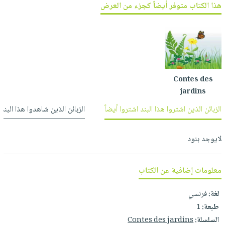
العناية
هذا الكتاب متوفر أيضاً كجزء من العرض
الأكثر
شحن
أدوات
بالأسنان
مبيعاً
مجاني
المائدة
الحمية
العودة
بنود
الأوعية
والتغذية
للمدارس
مختارة
والتخزين
اشتراكات
اكسسوارات
أدوات
كتب
كل
Contes des
بحث
المطبخ
الاشتراكات
jardins
اكسسوارات
متقدم
منزلية
صندوق
الزبائن الذين اشتروا هذا البند اشتروا أيضاً
الزبائن الذين شاهدوا هذا البند
القراءة
اكسسوارات
iKitab
ملابس
لايوجد بنود
نيل
بلا
مطرزات
وفرات
حدود
حقائب
معلومات إضافية عن الكتاب
عن
حسابك
حلي
الشركة
لغة:
فرنسي
عناية
لائحة
سياسة
طبعة:
1
بالذات
الأمنيات
الشركة
السلسلة:
Contes des jardins