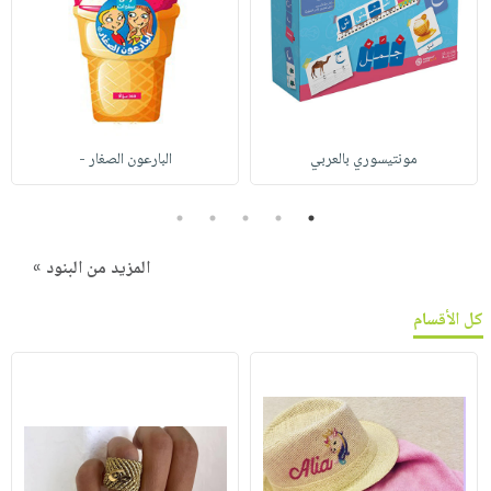
مونتيسوري بالعربي
البارعون الصغار -
5
4
3
2
1
المزيد من البنود »
كل الأقسام