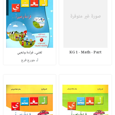
KG 1 - Math - Part
لغتي.. قراءة وتعبي
لـ
جورج فرج