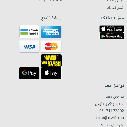
فيديوهات
لائحة الأمنيات
انشر كتابك
حمّل iKitab
وسائل الدفع
تواصل معنا
تواصل معنا
أسئلة يتكرر طرحها
+96171172802
info@nwf.com
نشرة الإصدارات