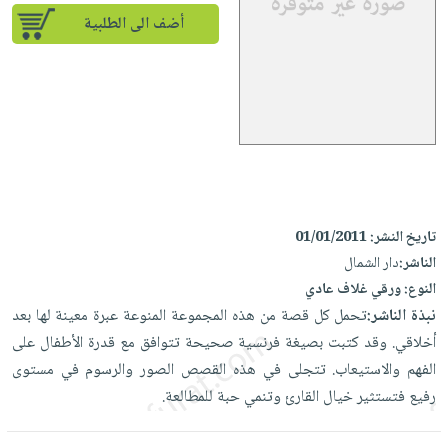
إختياراتنا
تعليمية
أسئلة
إختياراتنا
أضف الى الطلبية
المواضيع
iKitab
يتكرر
كتب
بلا
الأكثر
طرحها
أكاديمية
الصحة
حدود
مبيعاً
تحميل
والعناية
صندوق
أسئلة
إختياراتنا
masmu3
الشخصية
القراءة
يتكرر
وسائل
على
جديد
English
طرحها
تعليمية
Android
books
الكل
تحميل
صندوق
تحميل
iKitab
أجهزة
القراءة
المطبخ
masmu3
تاريخ النشر:
01/01/2011
على
العناية
والسفرة
الناشر:
دار الشمال
على
جوائز
Android
جديد
الشخصية
النوع:
ورقي غلاف عادي
Apple
تحميل
نبذة الناشر:
تحمل كل قصة من هذه المجموعة المنوعة عبرة معينة لها بعد
العناية
الكل
iKitab
أخلاقي. وقد كتبت بصيغة فرنسية صحيحة تتوافق مع قدرة الأطفال على
وتصفيف
أواني
متجر
على
الفهم والاستيعاب. تتجلى في هذه القصص الصور والرسوم في مستوى
الشعر
الطهي
الهدايا
Apple
رفيع فتستثير خيال القارئ وتنمي حبة للمطالعة.
العناية
أدوات
بالجسم
أقسام
الخبز