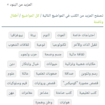
المزيد من البنود »
تصفح المزيد من الكتب في المواضيع التالية /
كل المواضيع
/
أطفال
وناشئة
احتياجات خاصة
الموت
النوم
بيئة
بيوغرافيا
تقبل الذات والآخر
تكنولوجيا
توعية
ثقافات الشعوب
ثقافة مالية
جسم وصحة
حرب ولجوء
حكايات شعبية وتراثية
حيوانات
خيال وابتكار
دين
رسم وتلوين
صداقة
صعوبات تعلمية
عائلة
علوم
قصص مصورة "كوميكس"
قصص وروايات
قيم وسلوكيات
كتب تعليمية
كتب صامتة
مشاعر
مغامرات
مهن
هوايات
وطن وهجرة