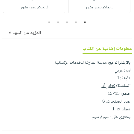
صابون
فيديوهات
لـ نجلاء نصير بشور
لـ نجلاء نصير بشور
عربة
أطفال
أسئلة
التسوق
مناسبات
5
4
3
2
1
يتكرر
طرحها
نشرة
المزيد من البنود »
الإصدارات
خدمات
نيل
معلومات إضافية عن الكتاب
وفرات
بالإشتراك مع:
مدينة الشارقة للخدمات الإنسانية
انشر
لغة:
عربي
كتابك
طبعة:
1
تواصل
السلسلة:
كتابي أنا
معنا
حجم:
15×15
عدد الصفحات:
8
مجلدات:
1
يحتوي على:
صور/رسوم