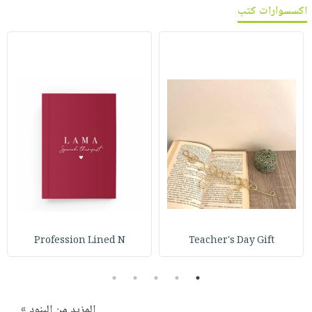
اكسسوارات كتب
Profession Lined N
Teacher's Day Gift
5
4
3
2
1
المزيد من البنود »