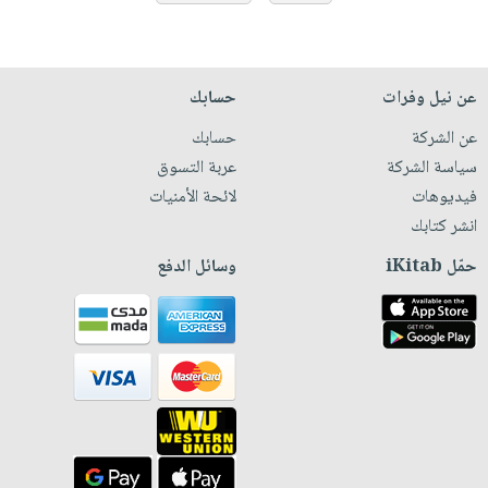
عن نيل وفرات
حسابك
عن الشركة
حسابك
سياسة الشركة
عربة التسوق
فيديوهات
لائحة الأمنيات
انشر كتابك
حمّل iKitab
وسائل الدفع