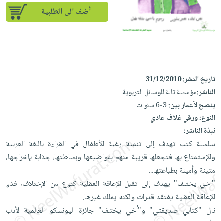
إختياراتنا
تعليمية
أسئلة
إختياراتنا
أضف الى الطلبية
المواضيع
iKitab
يتكرر
كتب
بلا
الأكثر
طرحها
أكاديمية
الصحة
حدود
مبيعاً
تحميل
والعناية
صندوق
أسئلة
إختياراتنا
masmu3
الشخصية
القراءة
يتكرر
وسائل
على
جديد
تاريخ النشر:
31/12/2010
English
طرحها
تعليمية
Android
الناشر:
مؤسسة تالة للوسائل التربوية
books
الكل
تحميل
صندوق
تحميل
ينصح لأعمار بين:
3-6 سنوات
iKitab
أجهزة
القراءة
المطبخ
masmu3
النوع:
ورقي غلاف عادي
على
العناية
والسفرة
على
جوائز
نبذة الناشر:
Android
جديد
الشخصية
Apple
سلسلة كتب تهدف إلى تنمية رغبة الأطفال في القراءة باللغة العربية
تحميل
العناية
والإستمتاع بها فتجعلها قريبة منهم بمواضيعها وبساطتها، جذابة بإخراجها،
الكل
iKitab
وتصفيف
متينة وأمينة بطباعتها...
أواني
متجر
على
الشعر
"اخي يختلف" يهدف إلى تقبل الإعاقة العقلية كنوع من الإختلاف، فذو
الطهي
الهدايا
Apple
الإعاقة العقلية يفتقد قدرات ولكنه يملك غيرها.
العناية
أدوات
نال "كتابي صديقتي" و"أخي يختلف" جائزة اليونسكو العالمية لأدب
بالجسم
أقسام
الخبز