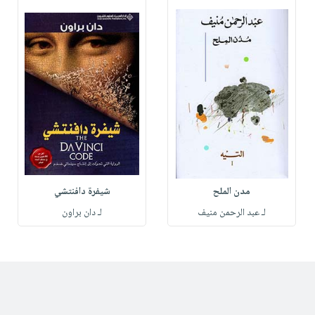
مدن الملح
شيفرة دافنتشي
لـ عبد الرحمن منيف
لـ دان براون