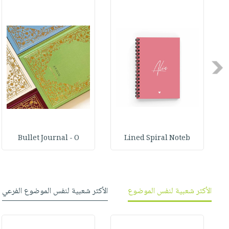
صابون
فيديوهات
عربة
أطفال
أسئلة
التسوق
مناسبات
يتكرر
طرحها
نشرة
Previous
الإصدارات
خدمات
نيل
وفرات
انشر
كتابك
Bullet Journal - O
Lined Spiral Noteb
تواصل
معنا
الأكثر شعبية لنفس الموضوع
الأكثر شعبية لنفس الموضوع الفرعي