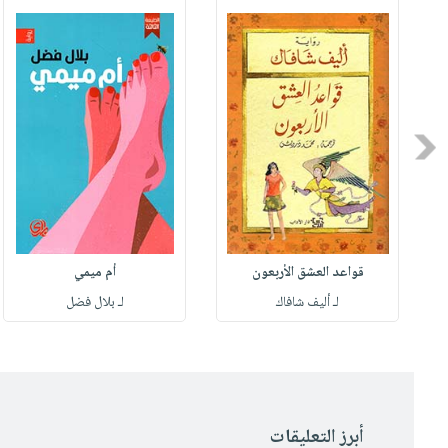
Previous
قواعد العشق الأربعون
أم ميمي
لـ أليف شافاك
لـ بلال فضل
أبرز التعليقات