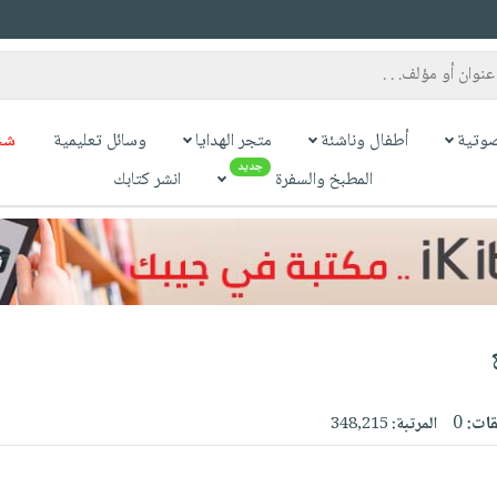
وتية
أطفال وناشئة
متجر الهدايا
وسائل تعليمية
شح
جديد
المطبخ والسفرة
انشر كتابك
قات:
0
المرتبة:
348,215