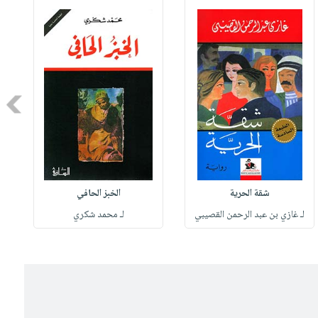
Next
شقة الحرية
الخبز الحافي
لـ غازي بن عبد الرحمن القصيبي
لـ محمد شكري
ل