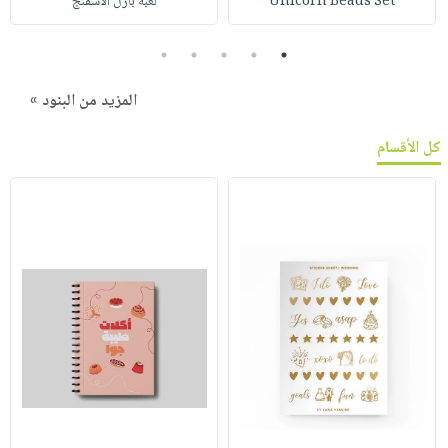
Unicorn Beads Set
لعبة بازل الاسفنج
5
4
3
2
1
المزيد من البنود »
كل الأقسام