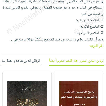
والسياحية في العالم العربي" وهو من المصنفات العلمية المميزة، لان المؤلف
العناية
الأكثر
شحن
أدوات
استطاع في كتاب واحد ورغم صعوبة المهمة أن يعطي القارئ العربي صورة
بالأسنان
مبيعاً
مجاني
المائدة
واضحة عن أهم:
الحمية
العودة
بنود
الأوعية
1-الملامح التاريخية.
والتغذية
للمدارس
مختارة
والتخزين
2-الملامح الأثرية.
اشتراكات
اكسسوارات
3-الملامح السياحية.
أدوات
كتب
كل
بحث
وبما أن الكتاب يضم دراسات عن تلك الملامح لـ(22) دولة عربية في
...
المطبخ
الاشتراكات
اكسسوارات
متقدم
إقرأ المزيد
منزلية
صندوق
القراءة
اكسسوارات
الزبائن الذين اشتروا هذا البند اشتروا أيضاً
الزبائن الذين شاهدوا هذا البند
iKitab
ملابس
نيل
بلا
مطرزات
وفرات
حدود
حقائب
عن
حسابك
حلي
الشركة
عناية
لائحة
سياسة
بالذات
الأمنيات
الشركة