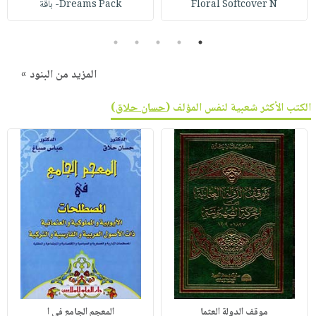
Floral Softcover N
Dreams Pack- باقة
5
4
3
2
1
المزيد من البنود »
الكتب الأكثر شعبية لنفس المؤلف (
حسان حلاق
)
موقف الدولة العثما
المعجم الجامع في ا