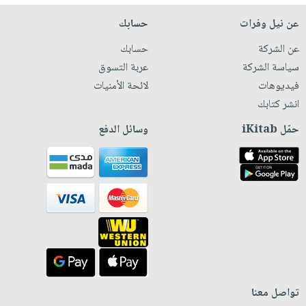
عن نيل وفرات
حسابك
عن الشركة
حسابك
سياسة الشركة
عربة التسوق
فيديوهات
لائحة الأمنيات
انشر كتابك
حمّل iKitab
وسائل الدفع
تواصل معنا