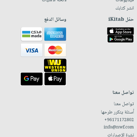
فيديوهات
لائحة الأمنيات
انشر كتابك
حمّل iKitab
وسائل الدفع
تواصل معنا
تواصل معنا
أسئلة يتكرر طرحها
+96171172802
info@nwf.com
نشرة الإصدارات