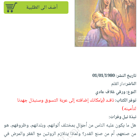
إختياراتنا
تعليمية
أسئلة
إختياراتنا
أضف الى الطلبية
المواضيع
iKitab
يتكرر
كتب
بلا
الأكثر
طرحها
أكاديمية
الصحة
حدود
مبيعاً
تحميل
والعناية
صندوق
أسئلة
إختياراتنا
masmu3
الشخصية
القراءة
يتكرر
وسائل
على
جديد
English
طرحها
تعليمية
Android
books
الكل
تحميل
صندوق
تحميل
iKitab
أجهزة
القراءة
المطبخ
masmu3
تاريخ النشر:
01/01/1980
على
العناية
والسفرة
على
جوائز
الناشر:
دار القلم
Android
جديد
الشخصية
Apple
النوع:
ورقي غلاف عادي
تحميل
العناية
نافـد (بإمكانك إضافته إلى عربة التسوق وسنبذل جهدنا
توفر الكتاب:
الكل
iKitab
وتصفيف
لتأمينه)
أواني
متجر
على
الشعر
نبذة نيل وفرات:
الطهي
الهدايا
Apple
العناية
هل ما يكون عليه الناس من أحوال بمختلف ألوانهم، وبلدانهم، وظروفهم، هو
أدوات
بالجسم
من صنعهم، أم من صنع القدر؟ ولماذا يتلازم الروتين مع الفقر والمرض في
أقسام
الخبز