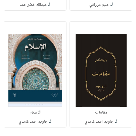
لـ
لـ
حليم مرزاقي
عبدالله خضر حمد
مقامات
الإسلام
لـ
لـ
جاويد احمد غامدي
جاويد أحمد غامدي