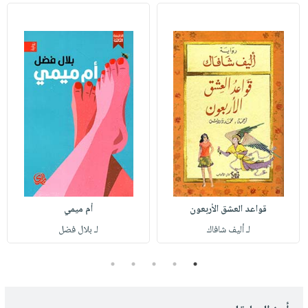
قواعد العشق الأربعون
أم ميمي
لـ أليف شافاك
لـ بلال فضل
5
4
3
2
1