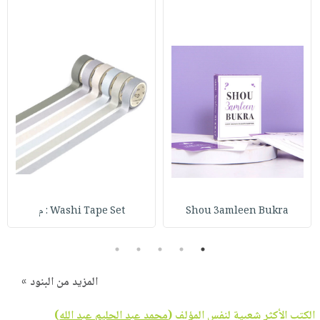
Shou 3amleen Bukra
Washi Tape Set : م
5
4
3
2
1
المزيد من البنود »
الكتب الأكثر شعبية لنفس المؤلف (
محمد عبد الحليم عبد الله
)