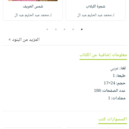
صابون
فيديوهات
شجرة اللبلاب
شمس الخريف
عربة
أطفال
أسئلة
لـ محمد عبد الحليم عبد ال
لـ محمد عبد الحليم عبد ال
التسوق
مناسبات
يتكرر
5
4
3
2
1
طرحها
نشرة
الإصدارات
خدمات
المزيد من البنود »
نيل
وفرات
معلومات إضافية عن الكتاب
انشر
لغة:
عربي
كتابك
طبعة:
1
تواصل
حجم:
24×17
معنا
عدد الصفحات:
188
مجلدات:
1
اكسسوارات كتب