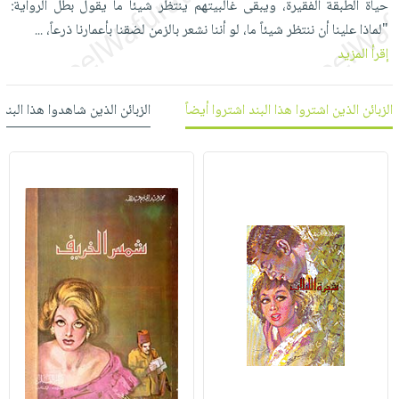
حياة الطبقة الفقيرة، ويبقى غالبيتهم ينتظر شيئاً ما يقول بطل الرواية:
العناية
الأكثر
شحن
أدوات
"لماذا علينا أن ننتظر شيئاً ما، لو أننا نشعر بالزمن لضقنا بأعمارنا ذرعاً،
...
بالأسنان
مبيعاً
مجاني
المائدة
إقرأ المزيد
الحمية
العودة
بنود
الأوعية
والتغذية
للمدارس
مختارة
والتخزين
اشتراكات
الزبائن الذين اشتروا هذا البند اشتروا أيضاً
الزبائن الذين شاهدوا هذا البند
اكسسوارات
أدوات
كتب
كل
بحث
المطبخ
الاشتراكات
اكسسوارات
متقدم
منزلية
صندوق
القراءة
اكسسوارات
iKitab
ملابس
نيل
بلا
مطرزات
وفرات
حدود
حقائب
عن
حسابك
حلي
الشركة
عناية
لائحة
سياسة
بالذات
الأمنيات
الشركة