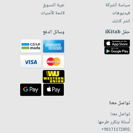
سياسة الشركة
عربة التسوق
فيديوهات
لائحة الأمنيات
انشر كتابك
حمّل iKitab
وسائل الدفع
تواصل معنا
تواصل معنا
أسئلة يتكرر طرحها
+96171172802