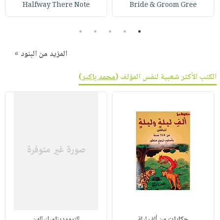
Halfway There Note
Bride & Groom Gree
5
4
3
2
1
المزيد من البنود »
الكتب الأكثر شعبية لنفس المؤلف (
محمد باكير
)
حكايات من ألف ليلة
الترموديناميك الهن