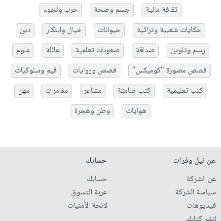
ثقافة مالية
جسم وصحة
حرب ولجوء
حكايات شعبية وتراثية
حيوانات
خيال وابتكار
دين
رسم وتلوين
صداقة
صعوبات تعلمية
عائلة
علوم
قصص مصورة "كوميكس"
قصص وروايات
قيم وسلوكيات
كتب تعليمية
كتب صامتة
مشاعر
مغامرات
مهن
هوايات
وطن وهجرة
عن نيل وفرات
حسابك
عن الشركة
حسابك
سياسة الشركة
عربة التسوق
فيديوهات
لائحة الأمنيات
انشر كتابك