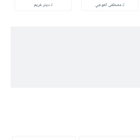
لـ مصطفى العوجي
لـ ديتر غريم