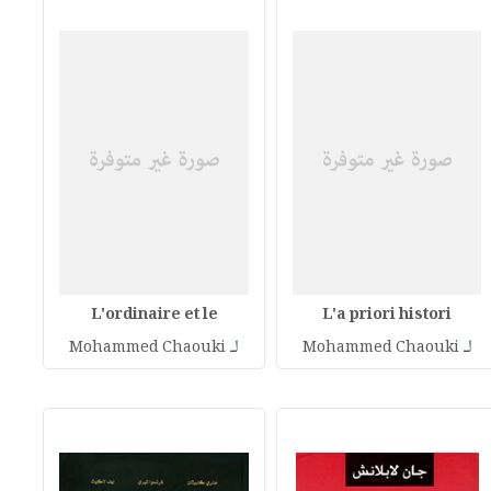
L'ordinaire et le
L'a priori histori
لـ
لـ
Mohammed Chaouki
Mohammed Chaouki