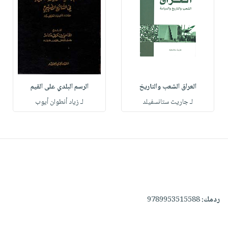
العراق الشعب والتاريخ
الرسم البلدي على القيم
لـ جاريث ستانسفيلد
لـ زياد أنطوان أيوب
ردمك:
9789953515588