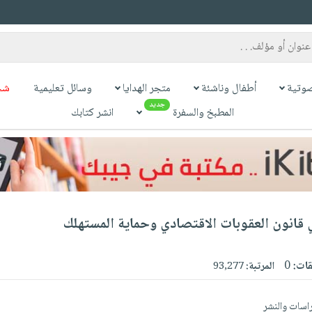
وتية
أطفال وناشئة
متجر الهدايا
وسائل تعليمية
شح
جديد
المطبخ والسفرة
انشر كتابك
 قانون العقوبات الاقتصادي وحماية المستهلك
قات:
0
المرتبة:
93,277
اسات والنشر