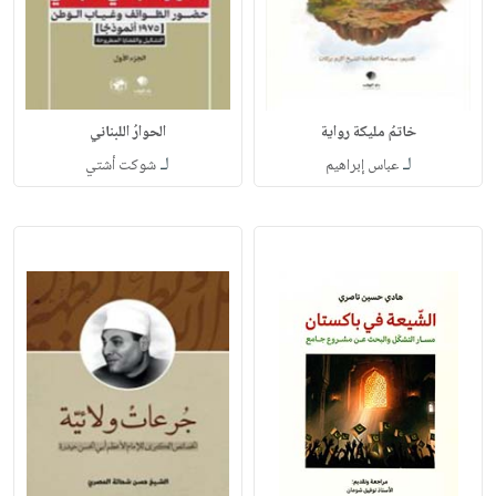
خاتمُ مليكة رواية
الحوارُ اللبناني
لـ
لـ
عباس إبراهيم
شوكت أشتي