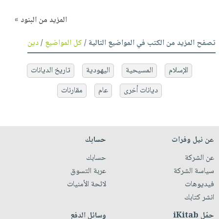
المزيد من البنود »
تصفح المزيد من الكتب في المواضيع التالية /
كل المواضيع
/
دين
الإسلام
المسيحية
اليهودية
تاريخ الديانات
ديانات أخرى
عام
مقارنات
عن نيل وفرات
حسابك
عن الشركة
حسابك
سياسة الشركة
عربة التسوق
فيديوهات
لائحة الأمنيات
انشر كتابك
حمّل iKitab
وسائل الدفع