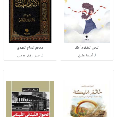
اللحن المفقود أطفا
معجم الإمام المهدي
لـ
لـ
أميمة عليق
خليل رزق العاملي