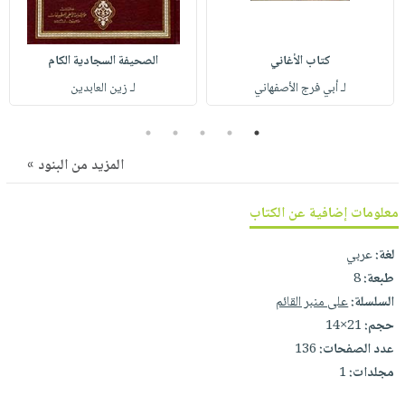
صابون
فيديوهات
عربة
أطفال
أسئلة
التسوق
كتاب الأغاني
الصحيفة السجادية الكام
مناسبات
يتكرر
لـ أبي فرج الأصفهاني
لـ زين العابدين
طرحها
نشرة
الإصدارات
خدمات
5
4
3
2
1
نيل
المزيد من البنود »
وفرات
انشر
معلومات إضافية عن الكتاب
كتابك
تواصل
لغة:
عربي
معنا
طبعة:
8
السلسلة:
على منبر القائم
حجم:
21×14
عدد الصفحات:
136
مجلدات:
1