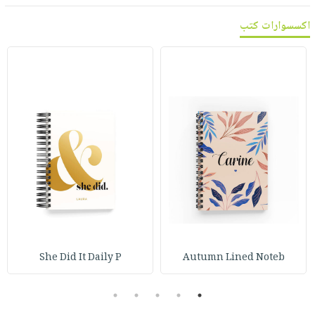
اكسسوارات كتب
She Did It Daily P
Autumn Lined Noteb
5
4
3
2
1