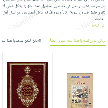
العناية
الأكثر
شحن
من جوانب شتى، ودخل في تفاصيل تحصيل هذه الطهارة بشكل عملي لا
أدوات
بالأسنان
مبيعاً
مجاني
نظري فقط، فتناول التوبة أركاناً وشروطاً، ثم عرض أعمالاً ورد عن لسان أهل
المائدة
الحمية
العودة
العصمة
...
بنود
الأوعية
والتغذية
للمدارس
إقرأ المزيد
مختارة
والتخزين
اشتراكات
اكسسوارات
أدوات
كتب
كل
بحث
الزبائن الذين اشتروا هذا البند اشتروا أيضاً
الزبائن الذين شاهدوا هذا البند
المطبخ
الاشتراكات
اكسسوارات
متقدم
منزلية
صندوق
القراءة
اكسسوارات
iKitab
ملابس
نيل
بلا
مطرزات
وفرات
حدود
حقائب
عن
حسابك
حلي
الشركة
عناية
لائحة
سياسة
بالذات
الأمنيات
الشركة