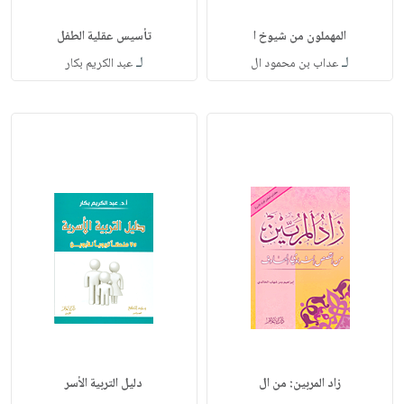
المهملون من شيوخ ا
تأسيس عقلية الطفل
لـ
لـ
عداب بن محمود ال
عبد الكريم بكار
زاد المربين: من ال
دليل التربية الأسر