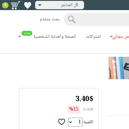
كل المتاجر
0
بحث متقدم
جديد
ن مجاني
اشتراكات
الصحة والعناية الشخصية
3.40$
%15
4.00$
الكمية: