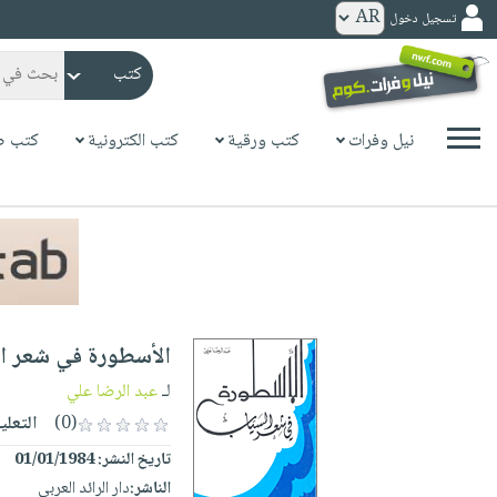
تسجيل دخول
كتب
ورقية
المواضيع
نيل وفرات
كتب ورقية
كتب الكترونية
كتب ص
صدر
كتب
حديثاً
الكترونية
الأكثر
الصفحة
مبيعاً
الرئيسية
كتب
جوائز
صدر
صوتية
شحن
حديثاً
الصفحة
الأسطورة في شعر ا
مخفض
الأكثر
الرئيسية
عروض
أطفال
لـ
عبد الرضا علي
مبيعاً
masmu3
خاصة
وناشئة
(0)
التعلي
كتب
بلا
صفحات
تاريخ النشر:
01/01/1984
مجانية
الصفحة
وسائل
حدود
مشوقة
الناشر:
دار الرائد العربي
الرئيسية