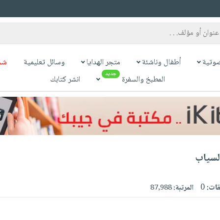
وتية
أطفال وناشئة
متجر الهدايا
وسائل تعليمية
شح
جديد
المطبخ والسفرة
انشر كتابك
لسياب
قات:
0
المرتبة:
87,988