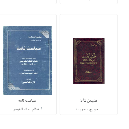
هنيبعل 5/1
سياست نامه
لـ
لـ
جورج مصروعة
نظام الملك الطوس