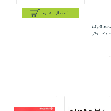
أضف الى الطلبية
بته الروائية
زونه الروائي
..