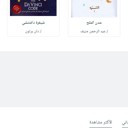
مدن الملح
شيفرة دافنتشي
لـ عبد الرحمن منيف
لـ دان براون
ني
الأكثر مشاهدة