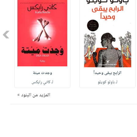
Next
الرابح يبقى وحيداً
وجدت ميتة
لـ باولو كويلو
لـ كاتي رايكس
المزيد من البنود »