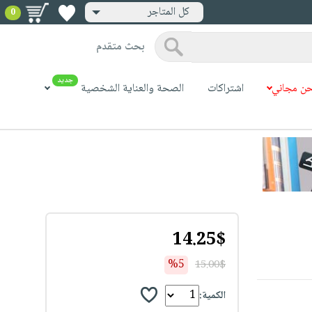
كل المتاجر
0
بحث متقدم
جديد
ن مجاني
اشتراكات
الصحة والعناية الشخصية
14.25$
%5
15.00$
الكمية: