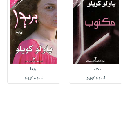
مكتوب
بريدا
لـ باولو كويلو
لـ باولو كويلو