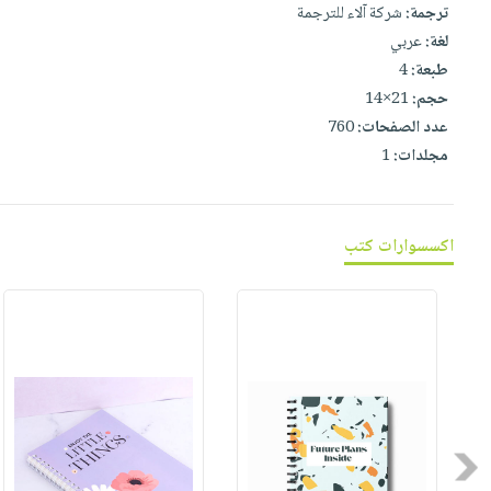
صابون
ترجمة:
شركة آلاء للترجمة
فيديوهات
عربة
لغة:
عربي
أطفال
أسئلة
التسوق
طبعة:
4
مناسبات
يتكرر
حجم:
21×14
طرحها
نشرة
عدد الصفحات:
760
الإصدارات
خدمات
مجلدات:
1
نيل
وفرات
انشر
اكسسوارات كتب
كتابك
تواصل
معنا
Previous