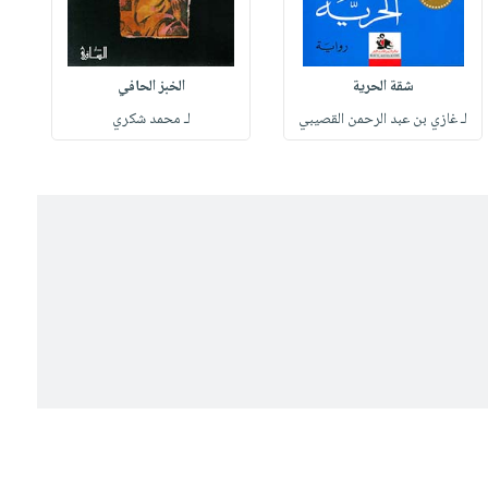
شقة الحرية
الخبز الحافي
لـ غازي بن عبد الرحمن القصيبي
لـ محمد شكري
ل