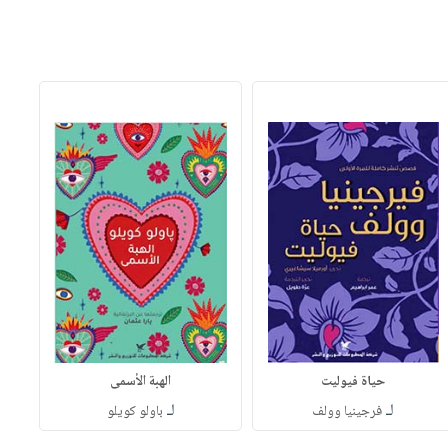
حياة فيوليت
الهبة الأسمى
لـ
لـ
فرجينيا وولف
باولو كويلو