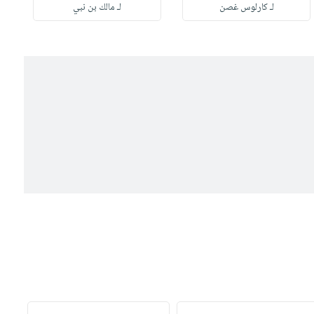
لـ كارلوس غصن
لـ مالك بن نبي
ل