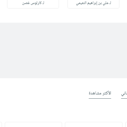
لـ علي بن إبراهيم النعيمي
لـ كارلوس غصن
ني
الأكثر مشاهدة