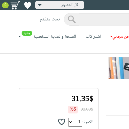
كل المتاجر
0
بحث متقدم
جديد
ن مجاني
اشتراكات
الصحة والعناية الشخصية
31.35$
%5
33.00$
الكمية: