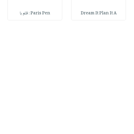
Dream It Plan It A
Paris Pen : قلم با