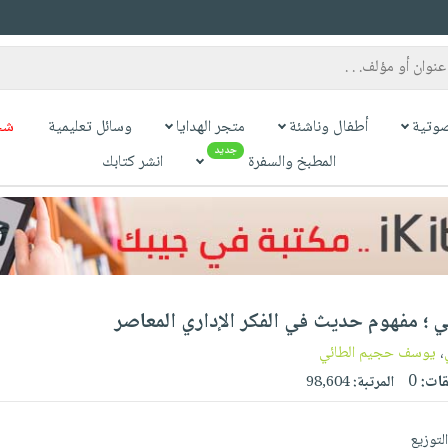
وتية
أطفال وناشئة
متجر الهدايا
وسائل تعليمية
شح
جديد
المطبخ والسفرة
انشر كتابك
عي ؛ مفهوم حديث في الفكر الإداري المعاصر
،
يوسف حجيم الطائي
قات:
0
المرتبة:
98,604
لتوزيع