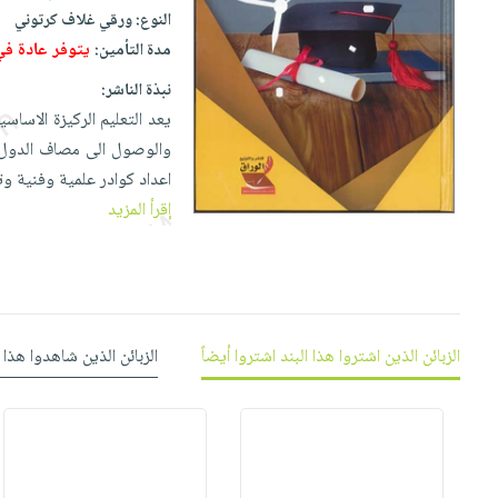
إختياراتنا
تعليمية
أسئلة
النوع:
ورقي غلاف كرتوني
إختياراتنا
المواضيع
iKitab
يتكرر
يتوفر عادة ف
مدة التأمين:
كتب
بلا
الأكثر
طرحها
أكاديمية
الصحة
نبذة الناشر:
حدود
مبيعاً
تحميل
والعناية
يعد التعليم الركيزة الاساسي
صندوق
أسئلة
وسائل
masmu3
الشخصية
والوصول الى مصاف الدول ا
القراءة
يتكرر
تعليمية
على
جديد
اعداد كوادر علمية وفنية و
English
طرحها
صندوق
Android
إقرأ المزيد
books
الكل
تحميل
القراءة
تحميل
iKitab
أجهزة
جوائز
المطبخ
masmu3
على
العناية
والسفرة
على
Android
جديد
الشخصية
Apple
تحميل
العناية
الزبائن الذين اشتروا هذا البند اشتروا أيضاً
الزبائن الذين شاهدوا هذا 
الكل
iKitab
وتصفيف
أواني
متجر
على
الشعر
الطهي
الهدايا
Apple
العناية
أدوات
بالجسم
أقسام
الخبز