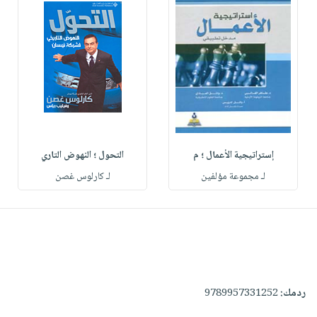
إستراتيجية الأعمال ؛ م
التحول ؛ النهوض التاري
لـ مجموعة مؤلفين
لـ كارلوس غصن
ردمك:
9789957331252