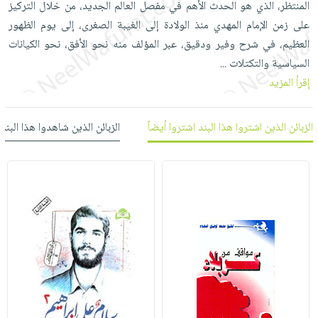
المنتظر، الذي هو الحدث الأهم في مفصل العالم الجديد، من خلال التركيز
العناية
الأكثر
شحن
أدوات
على زمن الإمام المهدي منذ الولادة إلى الغيبة الصغرى، إلى يوم الظهور
بالأسنان
مبيعاً
مجاني
المائدة
العظيم، في شرح وفير ودقيق، عبر المؤلف منه نحو الأفق، نحو الكيانات
الحمية
العودة
بنود
الأوعية
السياسية والتكتلات
...
والتغذية
للمدارس
مختارة
والتخزين
إقرأ المزيد
اشتراكات
اكسسوارات
أدوات
كتب
كل
بحث
المطبخ
الزبائن الذين اشتروا هذا البند اشتروا أيضاً
الزبائن الذين شاهدوا هذا البند
الاشتراكات
اكسسوارات
متقدم
منزلية
صندوق
القراءة
اكسسوارات
iKitab
ملابس
نيل
بلا
مطرزات
وفرات
حدود
حقائب
عن
حسابك
حلي
الشركة
عناية
لائحة
سياسة
بالذات
الأمنيات
الشركة