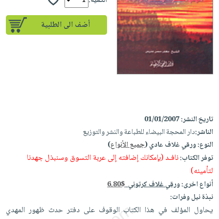
إختياراتنا
الكمية:
تعليمية
أسئلة
إختياراتنا
المواضيع
iKitab
يتكرر
أضف الى الطلبية
كتب
بلا
الأكثر
طرحها
أكاديمية
الصحة
حدود
مبيعاً
تحميل
والعناية
صندوق
أسئلة
إختياراتنا
masmu3
الشخصية
القراءة
يتكرر
وسائل
على
جديد
English
طرحها
تعليمية
Android
books
الكل
تحميل
صندوق
تحميل
iKitab
أجهزة
القراءة
المطبخ
masmu3
تاريخ النشر:
01/01/2007
على
العناية
والسفرة
على
جوائز
الناشر:
دار المحجة البيضاء للطباعة والنشر والتوزيع
Android
جديد
الشخصية
Apple
النوع:
ورقي غلاف عادي (
جميع الأنواع
)
تحميل
العناية
نافـد (بإمكانك إضافته إلى عربة التسوق وسنبذل جهدنا
توفر الكتاب:
الكل
iKitab
وتصفيف
لتأمينه)
أواني
متجر
على
الشعر
أنواع اخرى:
ورقي غلاف كرتوني
6.80$
الطهي
الهدايا
Apple
العناية
نبذة نيل وفرات:
أدوات
بالجسم
أقسام
يحاول المؤلف في هذا الكتاب الوقوف على دفتر حدث ظهور المهدي
الخبز