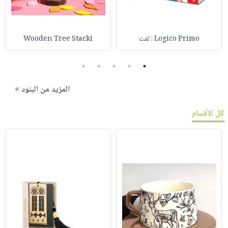
Logico Primo : لغت
Wooden Tree Stacki
5
4
3
2
1
المزيد من البنود »
كل الأقسام