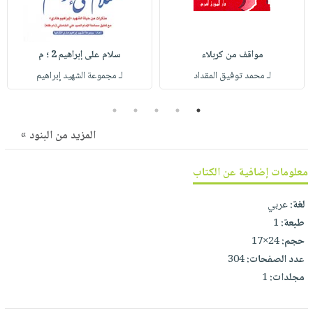
صابون
فيديوهات
عربة
أطفال
أسئلة
التسوق
مناسبات
يتكرر
مواقف من كربلاء
سلام على إبراهيم 2 ؛ م
طرحها
نشرة
لـ محمد توفيق المقداد
لـ مجموعة الشهيد إبراهيم
الإصدارات
خدمات
5
4
3
2
1
نيل
وفرات
المزيد من البنود »
انشر
كتابك
معلومات إضافية عن الكتاب
تواصل
لغة:
عربي
معنا
طبعة:
1
حجم:
24×17
عدد الصفحات:
304
مجلدات:
1