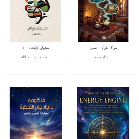
مرآة القرآن - سنن
معيار الإنتماء - د
لـ
لـ
عزام حدبا
حسن بن عبد الله