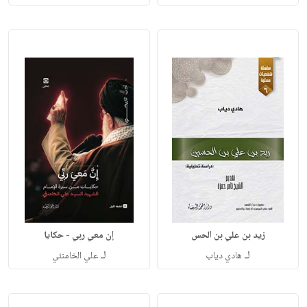
زيد بن علي بن الحس
إن معي ربي - حكايا
لـ
لـ
هادي دياب
علي الخامنئي