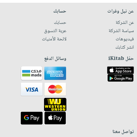
عن نيل وفرات
حسابك
عن الشركة
حسابك
سياسة الشركة
عربة التسوق
فيديوهات
لائحة الأمنيات
انشر كتابك
حمّل iKitab
وسائل الدفع
تواصل معنا