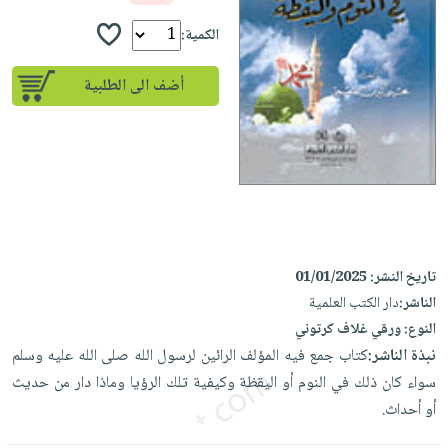
إختياراتنا
تعليمية
أسئلة
إختياراتنا
المواضيع
iKitab
الكمية:
يتكرر
كتب
بلا
الأكثر
طرحها
أكاديمية
الصحة
أضف الى الطلبية
حدود
مبيعاً
تحميل
والعناية
صندوق
أسئلة
إختياراتنا
masmu3
الشخصية
القراءة
يتكرر
وسائل
على
جديد
English
طرحها
تعليمية
Android
books
الكل
تحميل
صندوق
تحميل
iKitab
أجهزة
القراءة
المطبخ
masmu3
على
العناية
والسفرة
على
جوائز
تاريخ النشر:
01/01/2025
Android
جديد
الشخصية
Apple
الناشر:
دار الكتب العلمية
تحميل
العناية
الكل
النوع:
ورقي غلاف كرتوني
iKitab
وتصفيف
نبذة الناشر:
كتاب جمع فيه المؤلف الرائين لرسول الله صلى الله عليه وسلم
أواني
متجر
على
الشعر
سواء كان ذلك في النوم أو اليقظة وكيفية تلك الرؤيا وماذا دار من حديث
الطهي
الهدايا
Apple
العناية
أو أحداث.
أدوات
بالجسم
أقسام
الخبز