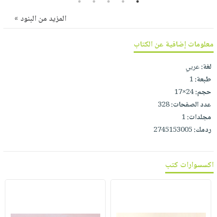
5
4
3
2
1
صابون
فيديوهات
عربة
المزيد من البنود »
أطفال
أسئلة
التسوق
مناسبات
يتكرر
معلومات إضافية عن الكتاب
طرحها
نشرة
الإصدارات
خدمات
لغة:
عربي
نيل
طبعة:
1
وفرات
حجم:
24×17
عدد الصفحات:
328
انشر
مجلدات:
1
كتابك
ردمك:
2745153005
تواصل
معنا
اكسسوارات كتب