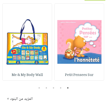
Me & My Body Wall
Petit Pensees Sur
5
4
3
2
1
المزيد من البنود »