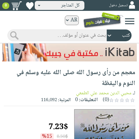
كل المتاجر
تسجيل دخول
0
كتب
ورقية
المواضيع
صدر
كتب
حديثاً
الكترونية
الأكثر
الصفحة
معجم من رأى رسول الله صلى الله عليه وسلم في
مبيعاً
الرئيسية
كتب
جوائز
النوم واليقظة
صدر
صوتية
شحن
لـ
محيي الدين محمد علي الطمعي
حديثاً
الصفحة
مخفض
(0)
التعليقات:
0
المرتبة:
116,092
الأكثر
الرئيسية
عروض
أطفال
مبيعاً
masmu3
خاصة
وناشئة
كتب
7.23$
بلا
صفحات
مجانية
الصفحة
وسائل
حدود
مشوقة
%15
8.50$
الرئيسية