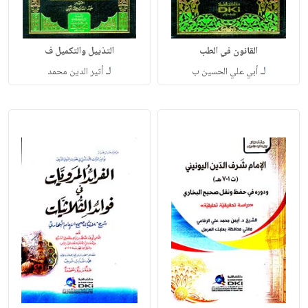
القانون في الطب
التذييل والتكميل ف
لـ
لـ
أبي علي الحسين ب
أثير الدين محمد