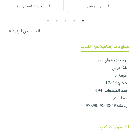
صابون
فيديوهات
لـ عباس عراقجي
لـ أبو حنيفة النعمان المغ
عربة
أطفال
أسئلة
التسوق
5
4
3
2
1
مناسبات
يتكرر
طرحها
نشرة
المزيد من البنود »
الإصدارات
خدمات
نيل
معلومات إضافية عن الكتاب
وفرات
ترجمة:
رضوان السيد
انشر
لغة:
عربي
كتابك
طبعة:
3
تواصل
حجم:
24×17
معنا
عدد الصفحات:
494
مجلدات:
1
ردمك:
9789959293848
اكسسوارات كتب