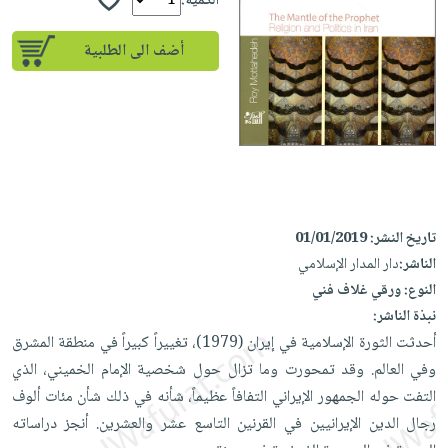
إختياراتنا
الكمية:
تعليمية
أسئلة
إختياراتنا
المواضيع
iKitab
يتكرر
أضف الى الطلبية
كتب
بلا
الأكثر
طرحها
أكاديمية
الصحة
حدود
مبيعاً
تحميل
والعناية
صندوق
أسئلة
إختياراتنا
masmu3
الشخصية
القراءة
يتكرر
وسائل
على
جديد
English
طرحها
تعليمية
Android
books
الكل
تحميل
صندوق
تحميل
iKitab
أجهزة
القراءة
المطبخ
masmu3
تاريخ النشر:
01/01/2019
على
العناية
والسفرة
على
جوائز
الناشر:
دار المدار الإسلامي
Android
جديد
الشخصية
Apple
النوع:
ورقي غلاف فني
تحميل
العناية
نبذة الناشر:
الكل
iKitab
وتصفيف
أحدثت الثورة الإسلامية في إيران (1979)، تغييراً كبيراً في منطقة المشرق
أواني
متجر
على
الشعر
وفي العالم. وقد تمحورت وما تزال حول شخصية الإمام الخميني، الذي
الطهي
الهدايا
Apple
التفت حوله الجمهور الإيراني التفافاً عظيماً، شأنه في ذلك شأن مئات ألوف
العناية
أدوات
رجال الدين الإيرانيين في القرنين التاسع عشر والعشرين. أنجز دراساته
بالجسم
أقسام
الخبز