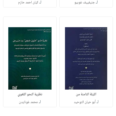
لـ
لـ
جنيفييف غوبيو
كيان احمد حازم
الليلة الثامنة من
نظرية النحو اللغوي
لـ
لـ
أبو حيان التوحيد
محمد غونايدن