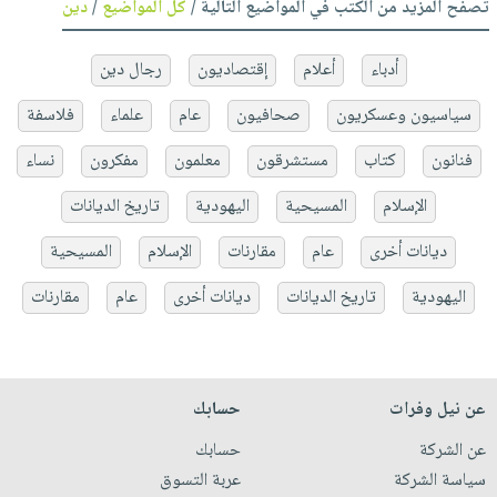
تصفح المزيد من الكتب في المواضيع التالية /
كل المواضيع
/
دين
أدباء
أعلام
إقتصاديون
رجال دين
سياسيون وعسكريون
صحافيون
عام
علماء
فلاسفة
فنانون
كتاب
مستشرقون
معلمون
مفكرون
نساء
الإسلام
المسيحية
اليهودية
تاريخ الديانات
ديانات أخرى
عام
مقارنات
الإسلام
المسيحية
اليهودية
تاريخ الديانات
ديانات أخرى
عام
مقارنات
عن نيل وفرات
حسابك
عن الشركة
حسابك
سياسة الشركة
عربة التسوق