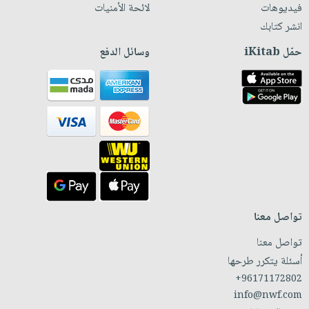
فيديوهات
لائحة الأمنيات
انشر كتابك
حمّل iKitab
وسائل الدفع
تواصل معنا
تواصل معنا
أسئلة يتكرر طرحها
+96171172802
info@nwf.com