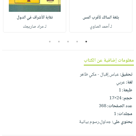
صابون
فيديوهات
عربة
أطفال
أسئلة
التسوق
بلغة السالك لأقرب المس
نقابة الأشراف في الدول
مناسبات
يتكرر
لـ أحمد الصاوي
لـ مراد صاريجك
طرحها
نشرة
الإصدارات
خدمات
5
4
3
2
1
نيل
وفرات
معلومات إضافية عن الكتاب
انشر
كتابك
تحقيق:
عباس إقبال - مكي طاهر
لغة:
عربي
تواصل
طبعة:
1
معنا
حجم:
24×17
عدد الصفحات:
368
مجلدات:
1
يحتوي على:
جداول،رسوم بيانية