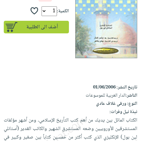
إختياراتنا
تعليمية
أسئلة
إختياراتنا
المواضيع
iKitab
الكمية:
يتكرر
كتب
بلا
الأكثر
طرحها
أكاديمية
الصحة
أضف الى الطلبية
حدود
مبيعاً
تحميل
والعناية
صندوق
أسئلة
إختياراتنا
masmu3
الشخصية
القراءة
يتكرر
وسائل
على
جديد
English
طرحها
تعليمية
Android
books
الكل
تحميل
صندوق
تحميل
iKitab
أجهزة
القراءة
المطبخ
masmu3
على
العناية
والسفرة
على
جوائز
تاريخ النشر:
01/06/2006
Android
جديد
الشخصية
Apple
الناشر:
الدار العربية للموسوعات
تحميل
العناية
الكل
النوع:
ورقي غلاف عادي
iKitab
وتصفيف
نبذة نيل وفرات:
أواني
متجر
على
الشعر
الكتاب الماثل بين يديك من أهم كتب التأريخ الإسلامي، ومن أشهر مؤلفات
الطهي
الهدايا
Apple
العناية
المستشرقين الأوروبيين وضعه المستشرق الشهير والكاتب القدير (أستانلي
أدوات
بالجسم
أقسام
لين بول) الإنكليزي الذي كتب أكثر من خمسين كتاباً بين صغير وكبير في
الخبز