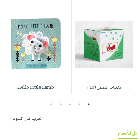
مكعبات القصص (10 م
Hello Little Lamb
5
4
3
2
1
المزيد من البنود »
كل الأقسام