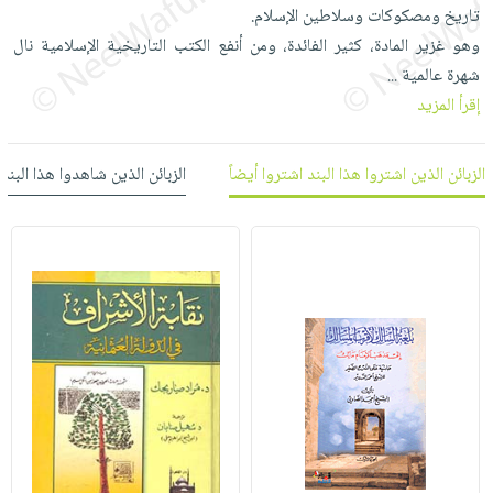
العناية
الأكثر
تاريخ ومصكوكات وسلاطين الإسلام.
شحن
أدوات
بالأسنان
مبيعاً
وهو غزير المادة، كثير الفائدة، ومن أنفع الكتب التاريخية الإسلامية نال
مجاني
المائدة
الحمية
شهرة عالمية
العودة
...
بنود
الأوعية
والتغذية
إقرأ المزيد
للمدارس
مختارة
والتخزين
اشتراكات
اكسسوارات
أدوات
كتب
كل
الزبائن الذين اشتروا هذا البند اشتروا أيضاً
الزبائن الذين شاهدوا هذا البند
بحث
المطبخ
الاشتراكات
اكسسوارات
متقدم
منزلية
صندوق
القراءة
اكسسوارات
iKitab
ملابس
نيل
بلا
مطرزات
وفرات
حدود
حقائب
عن
حسابك
حلي
الشركة
عناية
لائحة
سياسة
بالذات
الأمنيات
الشركة