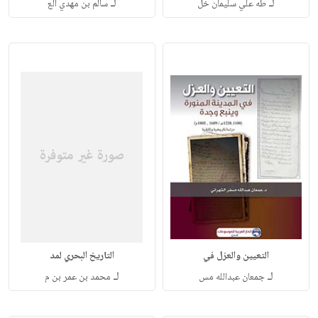
لـ
لـ
طه علي سليمان خل
سالم بن مهدي الع
التعيين والعزل في
التاريخ البحري لمد
لـ
لـ
جمعان عبدالله مس
محمد بن عمر بن م