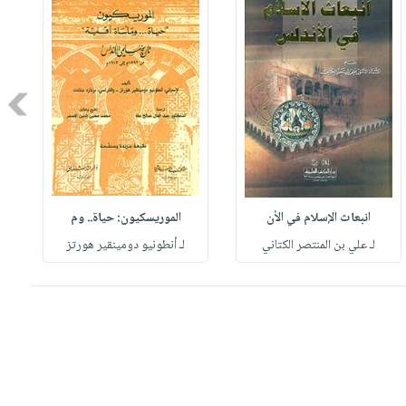
Next
انبعاث الإسلام في الأن
الموريسكيون: حياة.. وم
لـ علي بن المنتصر الكتاني
لـ أنطونيو دومينقير هورتز