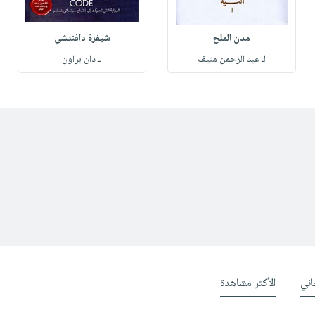
مدن الملح
شيفرة دافنتشي
لـ عبد الرحمن منيف
لـ دان براون
ني
الأكثر مشاهدة