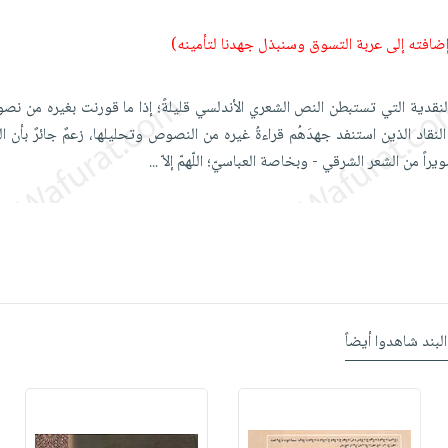
 إضافته إلى عربة التسوق وسنبذل جهدنا لتأمينه)
والنقدية التي تستبطن النص الشعري الأندلسي قليلةً؛ إذا ما قورنت بغيره من ن
النقاد الذين استنفد جهدَهُم قراءةُ غيره من النصوص وتحليلها، زعمٌ جائرٌ بأن ال
ويراً من الشعر الشرقي - وبخاصة العباسيّ؛ اللّهمّ إلاّ
...
البند شاهدوا أيضاً