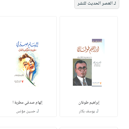
لـ العصر الحديث للنشر
إبراهيم طوقان
إلهام صدقي مطربة ا
لـ
لـ
يوسف بكار
حسين مؤنس