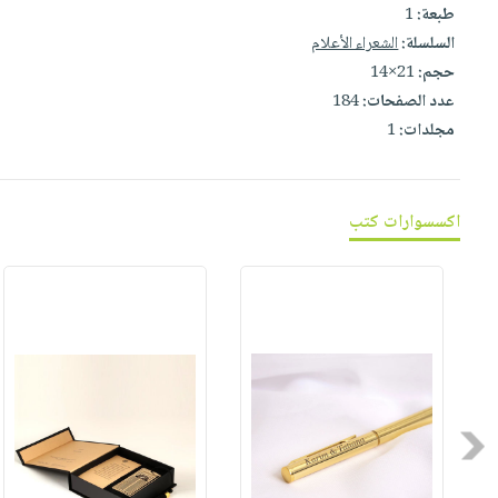
صابون
طبعة:
1
فيديوهات
عربة
السلسلة:
الشعراء الأعلام
أطفال
أسئلة
التسوق
حجم:
21×14
مناسبات
يتكرر
عدد الصفحات:
184
طرحها
نشرة
مجلدات:
1
الإصدارات
خدمات
نيل
وفرات
اكسسوارات كتب
انشر
كتابك
تواصل
معنا
Previous