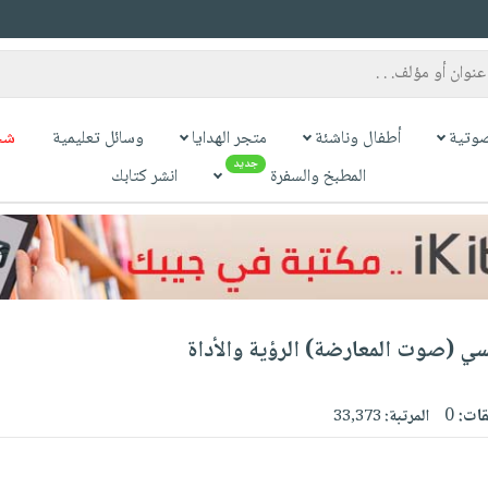
وتية
أطفال وناشئة
متجر الهدايا
وسائل تعليمية
شح
جديد
المطبخ والسفرة
انشر كتابك
سي (صوت المعارضة) الرؤية والأداة
قات:
0
المرتبة:
33,373