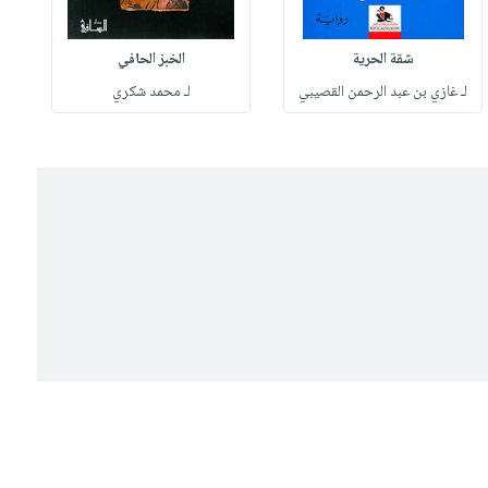
شقة الحرية
الخبز الحافي
لـ غازي بن عبد الرحمن القصيبي
لـ محمد شكري
ل