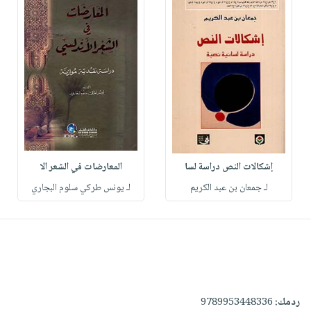
إشكالات النص دراسة لسا
المعارضات في الشعر الا
لـ جمعان بن عبد الكريم
لـ يونس طركي سلوم البجاري
ردمك:
9789953448336