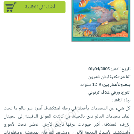
إختياراتنا
تعليمية
أسئلة
إختياراتنا
أضف الى الطلبية
المواضيع
iKitab
يتكرر
كتب
بلا
الأكثر
طرحها
أكاديمية
الصحة
حدود
مبيعاً
تحميل
والعناية
صندوق
أسئلة
إختياراتنا
masmu3
الشخصية
القراءة
يتكرر
وسائل
على
جديد
English
طرحها
تعليمية
Android
books
الكل
تحميل
صندوق
تحميل
iKitab
أجهزة
تاريخ النشر:
01/04/2005
القراءة
المطبخ
masmu3
على
العناية
الناشر:
مكتبة لبنان ناشرون
والسفرة
على
جوائز
Android
ينصح لأعمار بين:
9-12 سنوات
جديد
الشخصية
Apple
النوع:
ورقي غلاف كرتوني
تحميل
العناية
الكل
نبذة الناشر:
iKitab
وتصفيف
أواني
كل شيء عن المحيطات يأخذك في رحلة استكشاف آسرة عبر عالم ما تحت
متجر
على
الشعر
الطهي
الماء. محيطات العالم تعج بالحياة، من كائنات العوالق الدقيقة إلى الحيتان
الهدايا
Apple
العناية
الزرقاء العملاقة، أكبر حيوانات عرفها تاريخ الأرض. اغطس تحت الأمواج
أدوات
بالجسم
أقسام
واستكشف الأسماك البديعة الألوان، ومشاهد المرجان المدهشة، ومخلوقات
الخبز