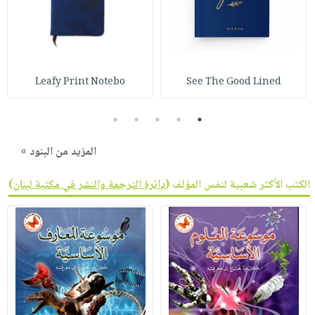
Leafy Print Notebo
See The Good Lined
5
4
3
2
1
المزيد من البنود »
الكتب الأكثر شعبية لنفس المؤلف (
دائرة الترجمة والنشر في مكتبة لبنان
)