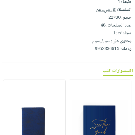
طبعة:
1
السلسلة:
كل شيء عن
حجم:
30×22
عدد الصفحات:
48
مجلدات:
1
يحتوي على:
صور/رسوم
ردمك:
995333661X
اكسسوارات كتب