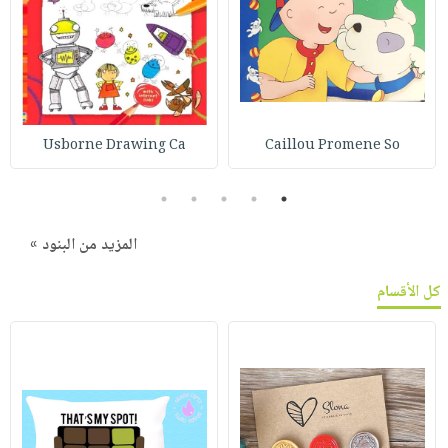
Usborne Drawing Ca
Caillou Promene So
5
4
3
2
1
المزيد من البنود »
كل الأقسام