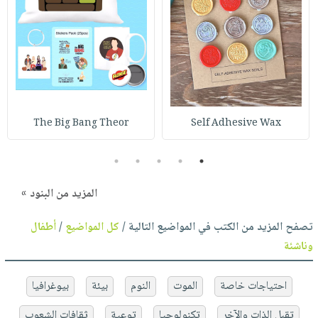
The Big Bang Theor
Self Adhesive Wax
5
4
3
2
1
المزيد من البنود »
تصفح المزيد من الكتب في المواضيع التالية /
كل المواضيع
/
أطفال
وناشئة
احتياجات خاصة
الموت
النوم
بيئة
بيوغرافيا
تقبل الذات والآخر
تكنولوجيا
توعية
ثقافات الشعوب