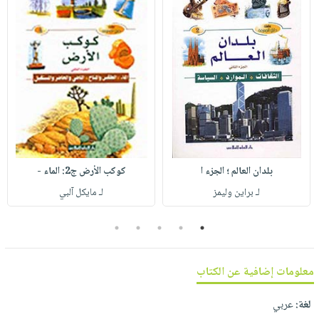
صابون
فيديوهات
عربة
أطفال
أسئلة
التسوق
مناسبات
يتكرر
طرحها
نشرة
الإصدارات
خدمات
نيل
وفرات
انشر
بلدان العالم ؛ الجزء ا
كوكب الأرض ج2: الماء -
كتابك
لـ براين وليمز
لـ مايكل آلبي
تواصل
معنا
5
4
3
2
1
معلومات إضافية عن الكتاب
لغة:
عربي