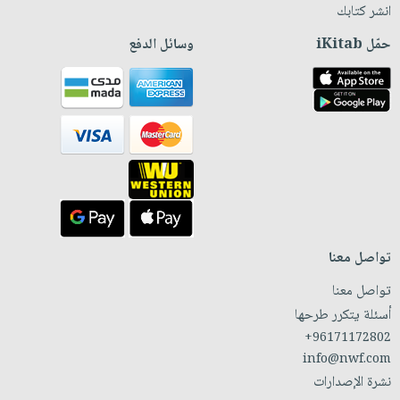
انشر كتابك
حمّل iKitab
وسائل الدفع
تواصل معنا
تواصل معنا
أسئلة يتكرر طرحها
+96171172802
info@nwf.com
نشرة الإصدارات